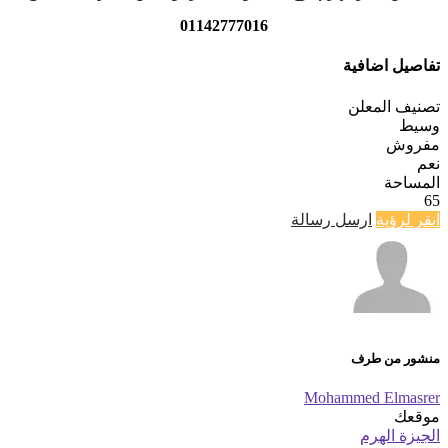
01142777016
تفاصيل اضافية
تصنيف المعلن
وسيط
مفروش
نعم
المساحة
65
انقر لرؤية
ارسل رسالة
منشور من طرف
Mohammed Elmasrer
موقعك
الجيزة الهرم