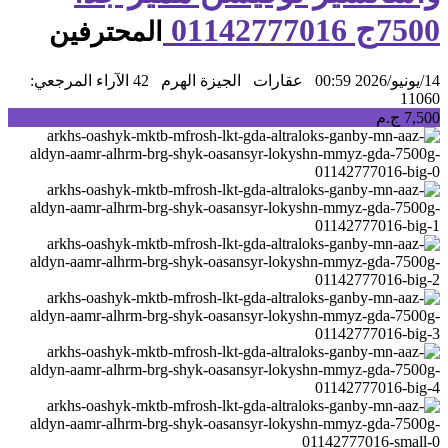
7500ج 01142777016
المحترفين
14/يونيو/2026 00:59
عقارات
الجيزة الهرم
42 الآراء
المرجعي:
11060
7,500 ج.م