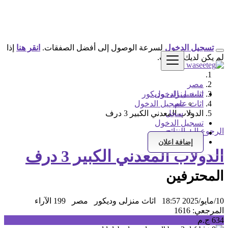
تسجيل الدخول
لسرعة الوصول إلى أفضل الصفقات.
انقر هنا
إذا
لم يكن لديك حساب.
مصر
تسجيل الدخول
اثاث منزلى وديكور
اثاث عام
تسجيل الدخول
سجل
الدولاب المعدني الكبير 3 درف
تسجيل الدخول
الرجوع إلى النتائج
سجل
إضافة اعلان
الدولاب المعدني الكبير 3 درف
المحترفين
10/مايو/2025 18:57
اثاث منزلى وديكور
مصر
199 الآراء
المرجعي: 1616
634 ج.م