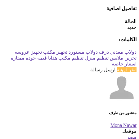
تفاصيل اضافية
الحالة
جدبد
الكلمات:
دولاب معدني
درف
دولاب مستورد
تجهيز مكتب
تجهيز عروسه
تخزين ملابس
تنظيم منزل
تنظيم مكتب
هدايا قيمه
جوده ممتازه
اسعار خاصه
انقر لرؤية
ارسل رسالة
منشور من طرف
Mona Nawar
موقعك
مصر