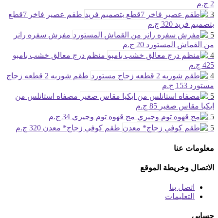
2 ج.م
3
طقم عصير فاخر 7قطع
بتصميم فريد
320 ج.م
5
مفرش سفره رانر
من القماش المستورد
20 ج.م
4
منظم درج معالق خشب بامبو
425 ج.م
4
طقم شوربه 2 قطعه زجاج
مستورد
153 ج.م
5
مصفاه استانلس من
ايكيا مقاس صغير
85 ج.م
5
مج قهوه توم وجيري
34 ج.م
5
طقم كوفي زجاج* معدن
320 ج.م
معلومات عنا
الاتصال وخريطة الموقع
اتصل بنا
التعليمات
حسابي