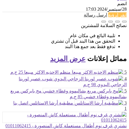
انضم
28/سبتمبر/2024 17:03
انقر لرؤية
ارسل رسالة
نصائح السلامة للمشترين
تلبية البائع في مكان عام
التحقق من هذا البند قبل أن تشتري
تدفع فقط بعد جمع هذا البند
مماثل
إعلانات
عرض المزيد
5
منظم الاحذيه الاكثر مبيعا
25 ج.م
4
شوب عصير لوريتا
الزجاجي اليدوي
98 ج.م
5
مج بايركس مربع
بشاليموه وغطاء خشبي
85 ج.م
3
مطبقية أرشا الاستانلس
اتصل بنا
1
نشتري غرف نوم أطفال مستعملة كاش المنصورة - 01011062415