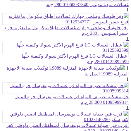
غسالات ميديا مدينتي 01060037840
280 ج.م
1
وفر فلوسك وصلحي جهازك غسالات اطباق بيكو بدل ما تغيّريه فرع
جسر السويس...
280 ج.م
1
أعطال الغسالات LG فرع الهرم الأكثر شيوعًا وكيفية حلّها
01125892599
280 ج.م
1
توكيلات صيانة الاجهزة
المنزلية 19089
اتصل بنا
1
حل مشكلة تصريف المياه في غسالات يونيفرسال فرع المنيل
01095999314
28,000 ج.م
1
أقرب فني صيانة غسالات يونيفرسال لمنطقتك اتصلي دلوقتي كفر
شكر 01023140...
280 ج.م