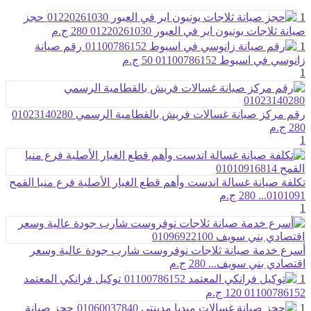
1
حجز
صيانة ثلاجات يونيون اير في العبور 01220261030
280 ج.م
1
رقم صيانة
زانوسي في اسيوط 01100786152
50 ج.م
1
رقم مركز صيانة غسالات فريش بالقطامية الرسمي 01023140280
280 ج.م
1
تكلفة صيانة غسالة اندست وأهم قطع الغيار الأصلية فرع منيا القمح
0101091...
280 ج.م
1
أسرع خدمة صيانة ثلاجات نوفروست شارب جودة عالية وسعر
اقتصادي بني سويف...
280 ج.م
1
توكيل فرانكي المعتمد
01100786152
120 ج.م
1
حجز صيانة