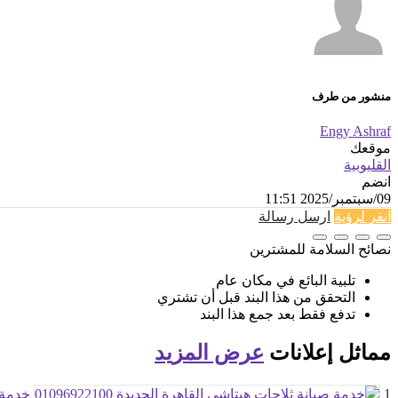
منشور من طرف
Engy Ashraf
موقعك
القليوبية
انضم
09/سبتمبر/2025 11:51
انقر لرؤية
ارسل رسالة
نصائح السلامة للمشترين
تلبية البائع في مكان عام
التحقق من هذا البند قبل أن تشتري
تدفع فقط بعد جمع هذا البند
مماثل
إعلانات
عرض المزيد
1
خدمة صي