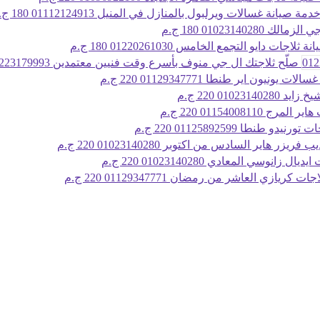
دمة صيانة غسالات ويرلبول بالمنازل في المنيل 01112124913
180 ج.م
لك 01023140280
180 ج.م
 ثلاجات دايو التجمع الخامس 01220261030
180 ج.م
صلّح ثلاجتك ال جي منوف بأسرع وقت فنيين معتمدين 01223179993
ات يونيون اير طنطا 01129347771
220 ج.م
01023140280
220 ج.م
لمرج 01154008110
220 ج.م
رنيدو طنطا 01125892599
220 ج.م
 فريزر هاير السادس من اكتوبر 01023140280
220 ج.م
ديال زانوسي المعادي 01023140280
220 ج.م
ات كريازي العاشر من رمضان 01129347771
220 ج.م