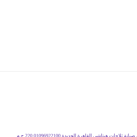
انة ثلاجات هيتاشي القاهرة الجديدة 01096922100
220 ج.م