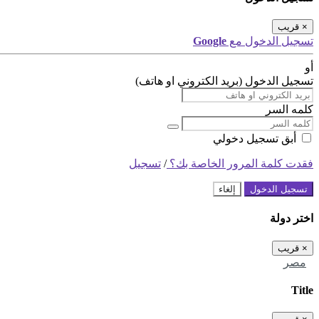
×
قريب
تسجيل الدخول مع
Google
أو
تسجيل الدخول (بريد الكتروني او هاتف)
كلمه السر
أبق تسجيل دخولي
فقدت كلمة المرور الخاصة بك؟
/
تسجيل
تسجيل الدخول
إلغاء
اختر دولة
×
قريب
مصر
Title