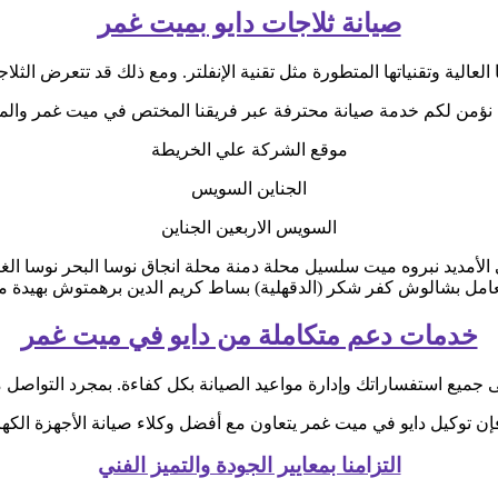
صيانة ثلاجات دايو بميت غمر
 العالية وتقنياتها المتطورة مثل تقنية الإنفلتر. ومع ذلك قد تتعرض الثل
 نؤمن لكم خدمة صيانة محترفة عبر فريقنا المختص في ميت غمر والم
موقع الشركة علي الخريطة
الجناين السويس
السويس الاربعين الجناين
الأمديد نبروه ميت سلسيل محلة دمنة محلة انجاق نوسا البحر نوسا ا
عامل بشالوش كفر شكر (الدقهلية) بساط كريم الدين برهمتوش بهيدة م
خدمات دعم متكاملة من دايو في ميت غمر
ن توكيل دايو في ميت غمر يتعاون مع أفضل وكلاء صيانة الأجهزة الكهرب
التزامنا بمعايير الجودة والتميز الفني