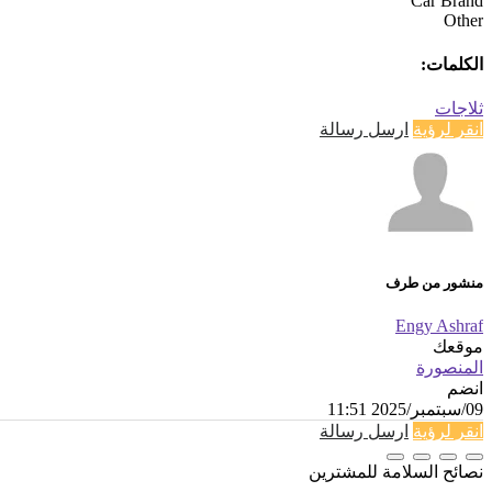
Car Brand
Other
الكلمات:
ثلاجات
انقر لرؤية
ارسل رسالة
منشور من طرف
Engy Ashraf
موقعك
المنصورة
انضم
09/سبتمبر/2025 11:51
انقر لرؤية
ارسل رسالة
نصائح السلامة للمشترين