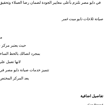
في دايو مصر نلتزم بأعلى معايير الجودة لضمان رضا العملاء وتحقيق 
صيانة ثلاجات دايو ميت غمر
مر
حيث يعتبر مركز خ
بمجرد اتصالك بالخط الساخن 01154008110 تحظى بخدمة عملاء الافضل في ميت غمر والتى يمكنك ان تتصل بها
لانها تعمل عل
تتميز خدمات صيانة دايو مصر في م
يعد المركز المختص
تفاصيل اضافية