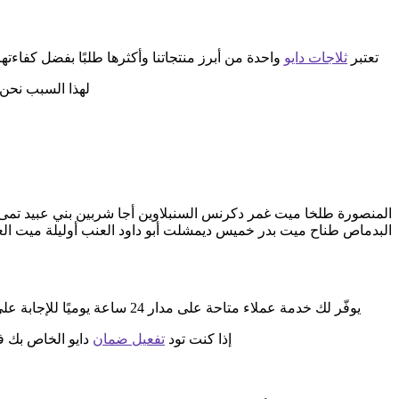
تعتبر
ثلاجات دايو
واحدة من أبرز منتجاتنا وأكثرها طلبًا بفضل كفاءتها
لهذا السبب نحن
المنصورة طلخا ميت غمر دكرنس السنبلاوين أجا شربين بني عبيد تمى 
البدماص طناح ميت بدر خميس ديمشلت أبو داود العنب أوليلة ميت ال
يوفّر لك خدمة عملاء متاحة على مدار 24 ساعة يوميًا للإجابة على جميع استفساراتك وإدارة مواعيد الصيانة بكل كفاءة. بمجرد التواصل معنا عبر الخط الساخن ستحصل على دعم فوري وخدمة مميزة.
إذا كنت تود
تفعيل ضمان
دايو الخاص بك فإ