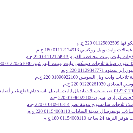
011258925
220 ج.م
الات وايت وييل روكسي 01112124913
180 ج.م
ات وايت بوينت محافظة الفيوم 01112124913
220 ج.م
عنوان صيانة ثلاجات دوبلكس وايت بوينت البدرشين 01220261030
180 ج
ر سمنود 01129347771
220 ج.م
لاجات وايت ويل السويس 01096922100
220 ج.م
معادي 01220261030
220 ج.م
صيانة غسالات ايديال ايليت المنيل باستخدام قطع غيار أصلية 1223179993
 كريازي بسيون 01096922100
220 ج.م
 ثلاجات سامسونج مدينة نصر 01010916814
220 ج.م
ات يونيفرسال مدينة السادات 01154008110
220 ج.م
نزهة 24 ساعة 01154008110
180 ج.م