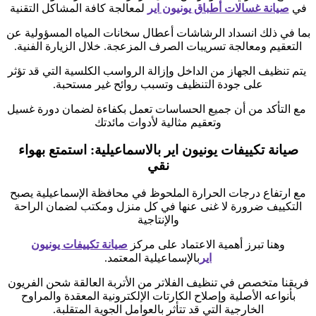
في
صيانة غسالات أطباق يونيون اير
لمعالجة كافة المشاكل التقنية
بما في ذلك انسداد الرشاشات أعطال سخانات المياه المسؤولية عن
التعقيم ومعالجة تسريبات الصرف المزعجة. خلال الزيارة الفنية.
يتم تنظيف الجهاز من الداخل وإزالة الرواسب الكلسية التي قد تؤثر
على جودة التنظيف وتسبب روائح غير مستحبة.
مع التأكد من أن جميع الحساسات تعمل بكفاءة لضمان دورة غسيل
وتعقيم مثالية لأدوات مائدتك
صيانة تكييفات يونيون اير بالاسماعيلية: استمتع بهواء
نقي
مع ارتفاع درجات الحرارة الملحوظ في محافظة الإسماعيلية يصبح
التكييف ضرورة لا غنى عنها في كل منزل ومكتب لضمان الراحة
والإنتاجية
وهنا تبرز أهمية الاعتماد على مركز
صيانة تكييفات يونيون
اير
بالإسماعيلية المعتمد.
فريقنا متخصص في تنظيف الفلاتر من الأتربة العالقة شحن الفريون
بأنواعه الأصلية وإصلاح الكارتات الإلكترونية المعقدة والمراوح
الخارجية التي قد تتأثر بالعوامل الجوية المتقلبة.