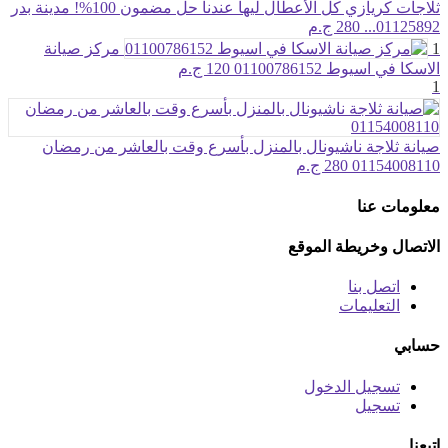
ثلاجات كريازي كل الأعطال ليها عندنا حل مضمون 100%! مدينة بدر
01125892...
280 ج.م
1
مركز صيانة
الاسكا في اسيوط 01100786152
120 ج.م
1
صيانة ثلاجة ناشيونال بالمنزل بأسرع وقت بالعاشر من رمضان
01154008110
280 ج.م
معلومات عنا
الاتصال وخريطة الموقع
اتصل بنا
التعليمات
حسابي
تسجيل الدخول
تسجيل
اتبعنا