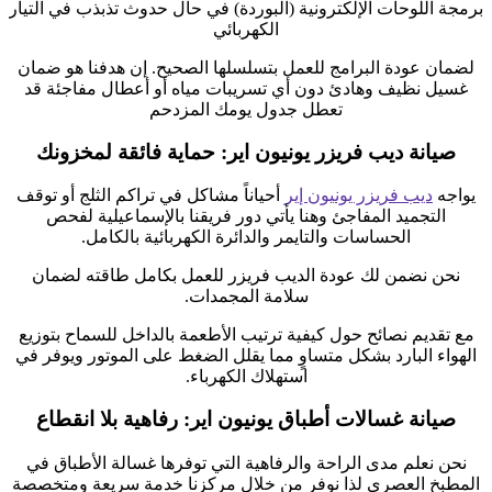
برمجة اللوحات الإلكترونية (البوردة) في حال حدوث تذبذب في التيار
الكهربائي
لضمان عودة البرامج للعمل بتسلسلها الصحيح. إن هدفنا هو ضمان
غسيل نظيف وهادئ دون أي تسريبات مياه أو أعطال مفاجئة قد
تعطل جدول يومك المزدحم
صيانة ديب فريزر يونيون اير: حماية فائقة لمخزونك
يواجه
ديب فريزر يونيون إير
أحياناً مشاكل في تراكم الثلج أو توقف
التجميد المفاجئ وهنا يأتي دور فريقنا بالإسماعيلية لفحص
الحساسات والتايمر والدائرة الكهربائية بالكامل.
نحن نضمن لك عودة الديب فريزر للعمل بكامل طاقته لضمان
سلامة المجمدات.
مع تقديم نصائح حول كيفية ترتيب الأطعمة بالداخل للسماح بتوزيع
الهواء البارد بشكل متساوٍ مما يقلل الضغط على الموتور ويوفر في
استهلاك الكهرباء.
صيانة غسالات أطباق يونيون اير: رفاهية بلا انقطاع
نحن نعلم مدى الراحة والرفاهية التي توفرها غسالة الأطباق في
المطبخ العصري لذا نوفر من خلال مركزنا خدمة سريعة ومتخصصة