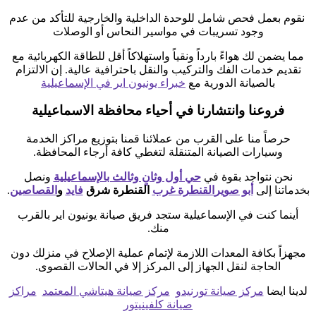
نقوم بعمل فحص شامل للوحدة الداخلية والخارجية للتأكد من عدم
وجود تسريبات في مواسير النحاس أو الوصلات
مما يضمن لك هواءً بارداً ونقياً واستهلاكاً أقل للطاقة الكهربائية مع
تقديم خدمات الفك والتركيب والنقل باحترافية عالية. إن الالتزام
بالصيانة الدورية مع
خبراء يونيون اير في الإسماعيلية
فروعنا وانتشارنا في أحياء محافظة الاسماعيلية
حرصاً منا على القرب من عملائنا قمنا بتوزيع مراكز الخدمة
وسيارات الصيانة المتنقلة لتغطي كافة أرجاء المحافظة.
نحن نتواجد بقوة في
حي أول وثانٍ وثالث بالإسماعيلية
ونصل
بخدماتنا إلى
أبو صوير
القنطرة غرب
القنطرة شرق
فايد
و
القصاصين
.
أينما كنت في الإسماعيلية ستجد فريق صيانة يونيون اير بالقرب
منك.
مجهزاً بكافة المعدات اللازمة لإتمام عملية الإصلاح في منزلك دون
الحاجة لنقل الجهاز إلى المركز إلا في الحالات القصوى.
لدينا ايضا
مركز صيانة تورنيدو
مركز صيانة هيتاشي المعتمد
مراكز
صيانة كلفينيتور