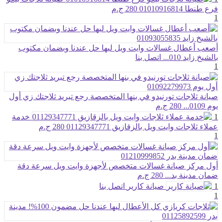
فرع طنطا 01010916814
280 ج.م
1
أصعب أعطال غسالات وايت ويل ليها حل عندنا وبضمان مكتوب
بالشيخ زايد 010...
اتصل بنا
1
صيانة ثلاجات تورنيدو في بنها المتخصصة رجع تبريد ثلاجتك زي أول
يوم 0109...
280 ج.م
1
خدمة
عملاء ثلاجات وايت ويل بالزقازيق 01129347771
280 ج.م
1
أول مركز صيانة غسالات متخصص لأجهزة وايت ويل سرعة دقة
ضمان مدينة بد...
280 ج.م
1
صيانة كارير
اتصل بنا
1