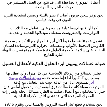
أعطال الموتور (الضاغط) التي قد تنتج عن العمل المستمر في
درجات الحرارة المرتفعة.
نحن نوفر شحن فريون أصلي لا يضر بالبيئة ويضمن استعادة التبريد
القوي في وقت قياسي
كما أن فنيو الإسماعيلية مدربون على التعامل مع الثلاجات
النوفرست والديفروست بمختلف موديلاتها الحديثة والقديمة.
تشمل خدمتنا فحصاً دقيقاً لكل أجزاء الجهاز مع التأكد من سلامة
الكاوتش المحيط بالأبواب ومنظمات الحرارة (الثرموستات) لضمان
الحفاظ على سلامة الأطعمة لأطول فترة ممكنة ومنع تسريب الهواء
البارد للخارج
صيانة غسالات يونيون اير: الحلول الذكية لأعطال الغسيل
تعتبر الغسالة من الركائز الأساسية في كل منزل وأي عطل بها
يسبب إرباكاً كبيراً لذا فإننا نقدم خدمة
صيانة غسالات يونيون
اير
بمستوى عالٍ من الدقة حيث يتم التعامل مع كافة
الموديلات سواء كانت غسالتك فوق أوتوماتيك أو تحميل أمامي فإن
خبراءنا يتعاملون مع أعطال طلمبات الطرد مشاكل الحلة واهتزازات
المحرك المزعجة التي قد تؤدي لتلف الأجزاء الداخلية.
نحن نستخدم قطع غيار أصلية للتروس والمساعدين ونقوم بإعادة