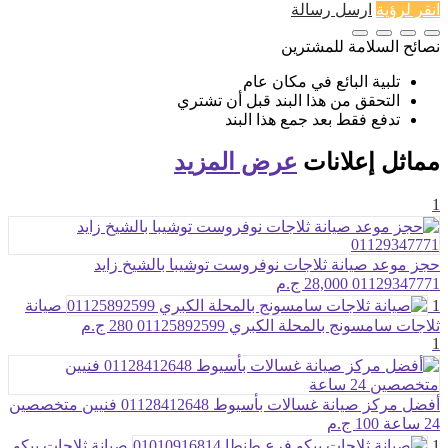
انقر لرؤية
ارسل رسالة
نصائح السلامة للمشترين
تلبية البائع في مكان عام
التحقق من هذا البند قبل أن تشتري
تدفع فقط بعد جمع هذا البند
مماثل
إعلانات
عرض المزيد
1
حجز موعد صيانة ثلاجات نوفروست توشيبا بالشيخ زايد
01129347771
28,000 ج.م
1
صيانة
ثلاجات سامسونج بالمحلة الكبري 01125892599
280 ج.م
1
أفضل مركز صيانة غسالات بأسيوط 01128412648 فنيين متخصصين
24 ساعة
100 ج.م
1
صيانة ثلاجات بيكو