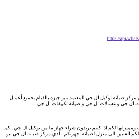
https://api.w
مركز صيانة توكيل ال جي المعتمد بنيو جيزة بالقيام بجميع أعمال
اجات ال جي و غسالات ال جي و صيانة تكييفات ال جي
يزاتها لكم اذا كنتم تريدون شراء جهاز ما من توكيل ال جي , كما
 مرلكز صيانه ال جي خدمه 24 ساعه , فى تلقى شكواكم , وايضا يصلكم الفنيين الى منزل لصيانه اجهزتكم . لدي مركز صيانه ال جي نيو