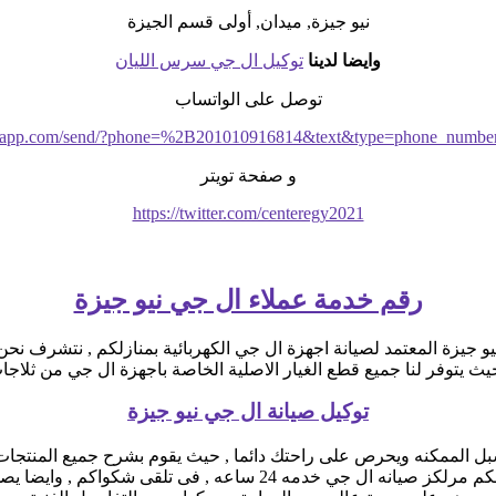
نيو جيزة, ميدان, أولى قسم الجيزة
وايضا لدينا
توكيل ال جي سرس الليان
توصل على الواتساب
hatsapp.com/send/?phone=%2B201010916814&text&type=phone_numbe
و صفحة تويتر
https://twitter.com/centeregy2021
رقم خدمة عملاء ال جي نيو جيزة
و جيزة المعتمد لصيانة اجهزة ال جي الكهربائية بمنازلكم , نتشرف نحن 
 حيث يتوفر لنا جميع قطع الغيار الاصلية الخاصة باجهزة ال جي من ثل
توكيل صيانة ال جي نيو جيزة
لممكنه ويحرص على راحتك دائما , حيث يقوم بشرح جميع المنتجات ومم
يوجد فريق دعم فنى يقوم صيانه جميع الاجهزه الكهربائيه, كما توفر لكم