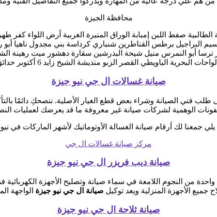
من هم علي درجة عاليه من المهارة ويدركوا جميع التفاصيل الفنية ومد
محافظة الجيزة
ة الطالبية صفط اللبن إمبابة الوراق المنيرة الغربية أرض اللواء كف
 أوسيم البراجيل برطس القناطرين شنباري كرداسة بني مجدول ناهيا أبو
ترسا أبو النمرس منيل شيحة البدرشين سقارة دهشور ميت رهينة الشوبك
زبو منديشة الشيخ زايد 6 أكتوبر حدائق أكتوبر أكتوبر الجديدة حدائق الأهرام زايد الجديدة
صيانة غسالات ال جي نيو جيزة
طلب فني الصيانة وشراء بعض قطع الغيار الأصلية. ننصحكِ دائمًا بالتأكد
يفونات الوهمية لشركات صيانة غير معروفة ما قد يعرضك لعمليات الن
يلي جمعنا لك أرقام صيانة الغسالة الأوتوماتيك لأشهر الماركات في نيو 
مركز صيانة غسالات ال جي
صيانة ديب فريزر ال جي نيو جيزة
واحدة من النجوم اللامعة في سماء صيانة وتصليح الأجهزة الكهربائية ف
 جميع الأجهزة المنزلية ويعد توكيل
صيانة ال جي نيو جيزة
الواجهة المث
صيانة ثلاجة ال جي نيو جيزة