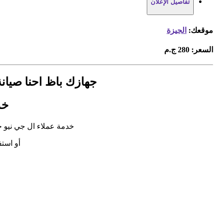
تفاصيل الإعلان
موقعك:
الجيزة
السعر:
280 ج.م
جهازك باظ احنا صيانة ثلاجة LG نرجعه جديد في وقت قياسي في 
خد
خدمة عملاء ال جي نيو 
أو است