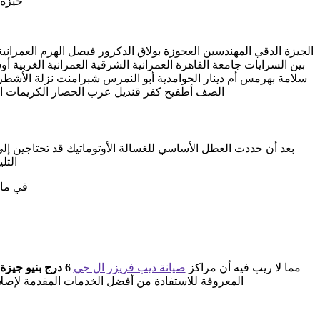
جيزة 
الجيزة الدقي المهندسين العجوزة بولاق الدكرور فيصل الهرم العمراني
بين السرايات جامعة القاهرة العمرانية الشرقية العمرانية الغربية
سلامة بهرمس أم دينار الحوامدية أبو النمرس شبرامنت نزلة الأشطر 
الصف أطفيح كفر قنديل عرب الحصار الكريمات الواحات البحرية الباويطي القصر ال
بعد أن حددت العطل الأساسي للغسالة الأوتوماتيك قد تحتاجين إلى 
التل
في ما 
مما لا ريب فيه أن مراكز
صيانة ديب فريزر ال جي
6 درج بنيو جيزة
المعروفة للاستفادة من أفضل الخدمات المقدمة لإصلاح