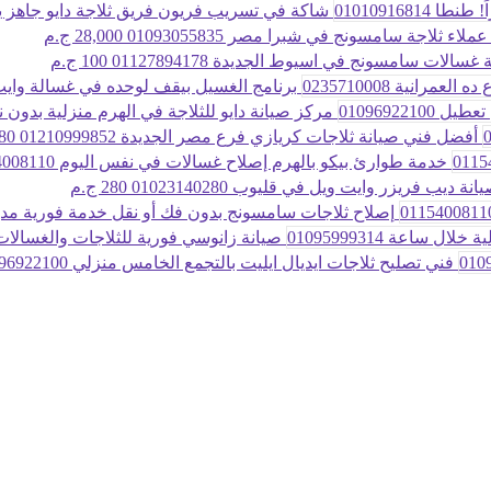
شاكة في تسريب فريون فريق ثلاجة دايو جاهز يفحص و
لاء ثلاجة سامسونج في شبرا مصر 01093055835
28,000 ج.م
غسالات سامسونج في اسيوط الجديدة 01127894178
100 ج.م
برنامج الغسيل بيقف لوحده في غسالة وايت و
مركز صيانة دايو للثلاجة في الهرم منزلية بدون نقل
أفضل فني صيانة ثلاجات كريازي فرع مصر الجديدة 01210999852
280 ج
خدمة طوارئ بيكو بالهرم إصلاح غسالات في نفس اليوم 01154008110
نة ديب فريزر وايت ويل في قليوب 01023140280
280 ج.م
إصلاح ثلاجات سامسونج بدون فك أو نقل خدمة فورية مدينة بدر 8110
صيانة زانوسي فورية للثلاجات والغسالات
فني تصليح ثلاجات ايديال ايليت بالتجمع الخامس منزلي 01096922100