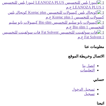
1
لينوزا بلس للتخسيس
1 ج.م
LEANOZA PLUS
1
كونجاك بلس
كبسولات للتخسيس Konjac plus
1 ج.م
1
كبسولات بايو سليم
للتخسيس Bio slim
1 ج.م
1
فات سولفينت للتخسيس
1 ج.م
Fat Solvent
معلومات عنا
الاتصال وخريطة الموقع
اتصل بنا
التعليمات
حسابي
تسجيل الدخول
تسجيل
اتبعنا