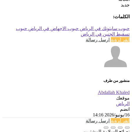
جدبد
الكلمات:
حبوب سايتوتك في الرياض
حبوب الاجهاض في الرياض
حبوب
تسقيط الجنين في الرياض
انقر لرؤية
ارسل رسالة
منشور من طرف
Abdallah Khaled
موقعك
الرياض
انضم
16/يونيو/2026 14:16
انقر لرؤية
ارسل رسالة
نصائح السلامة للمشترين