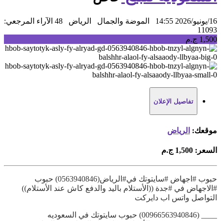
16/يونيو/2026 14:55
الموضة والجمال
الرياض
48 الآراء
المرجعي:
11093
1,500 ج.م
تفاصيل الإعلان
موقعك:
الرياض
السعر:
1,500 ج.م
حبوب #اجهاض #سايتوتك في#الرياض(0563940846) حبوب
#الاجهاض في #جدة ((الأستلام باليد والدفع كاش عند الأستلام))
التواصل واتس اب دايركت
____ (00966563940846) حبوب سايتوتك في السعوديه