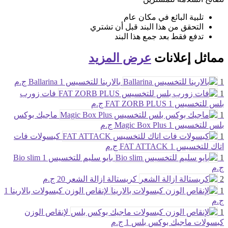
تلبية البائع في مكان عام
التحقق من هذا البند قبل أن تشتري
تدفع فقط بعد جمع هذا البند
مماثل
إعلانات
عرض المزيد
1
بالارينا للتخسيس Ballarina
1 ج.م
1
فات زورب
بلس للتخسيس FAT ZORB PLUS
1 ج.م
1
ماجيك بوكس
بلس للتخسيس Magic Box Plus
1 ج.م
1
كبسولات فات
اتاك للتخسيس FAT ATTACK
1 ج.م
1
بايو سليم للتخسيس Bio slim
1
ج.م
2
كريستالة ازالة الشعر
20 ج.م
1
لإنقاص الوزن كبسولات بالارينا
1
ج.م
1
لإنقاص الوزن
كبسولات ماجيك بوكس بلس
1 ج.م