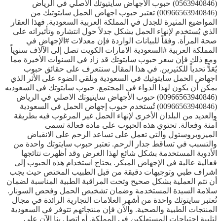
(0563940846) حبوب الأجهاض سايتيوتك الاصلي في الرياض
(00966563940846) تعتبر حبوب اجهاض الحمل سايتوتيك من
المواضيع المثيرة للجدل في المملكة العربية السعودية. فهذا العقار
الذي يُستخدم لإنهاء الحمل يشكل جدلاً حول انتشاره وتأثيراته على
صحة المرأة. وفقاً للبيانات الواردة فإن معدلات #الإجهاض في
المملكة العربية #السعودية الامارات الكويت تصل إلى الآلاف سنوياً
ومع ذلك فإن سعر حبوب سايتوتك قد زاد في السنوات الأخيرة مما
يُعَدُّ تحدياً للكثيرين. في هذا المقال سنتعرف على حقائق حبوب
اجهاض الحمل سايتوتيك في السعودية ونلقي الضوء على الأثر الذي
يمكن أن يكون لهذا الدواء في المجتمع. حبوب سايتوتك في السعوديه
(00966563940846) حبوب الأجهاض سايتيوتك الاصلي في الرياض
(00966563940846) تُستخدم حبوب إجهاض الحمل في السعودية
والعديد من البلدان الأخرى لإنهاء الحمل غير المرغوب فيه بطريقة
آمنة وفعالة. تحتوي هذه الحبوب على مادة فعالة تسمى
الميزوبروستول والتي تعمل على تساعد الرحم على الانقباض
والتسبب في تساقط جدار الرحم. تعتبر حبوب سايتوتك واحدة من
الأدوية المستخدمة بشكل شائع لهذا الغرض وقد أظهرت نتائجها
فعالية عالية في الإجهاض المبكر. يحتاج استخدام هذه الحبوب إلى
اشراف طبي وتوجيهات دقيقة من قبل الطبيب المختص حيث يجب
أن تتم العملية بشكل صحيح وتحت المراقبة الطبية المناسبة لضمان
سلامة السيدة المستخدمة وضمان تشخيص الحمل وفحص السونار.
تُعتبر سايتوتك واحدة من أشهر العلامات التجارية الرائدة في مجال
المنتجات الطبية والصحية. والآن فإن منتجاتهم تتوفر في السعودية
لتلبية احتياجات المستهلكين في المملكة. أو اتصل بنا الآن على