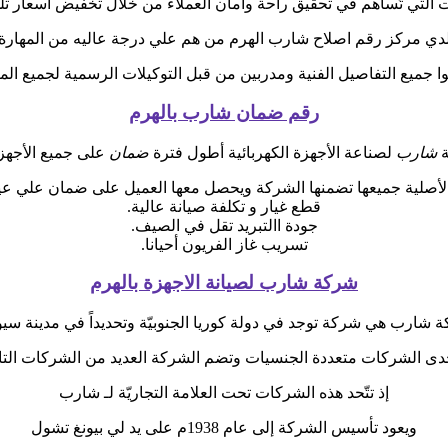
التي تُساهم في تحقيق راحة وأمان العملاء من خلال تخفيض أسعار تلك ا
دي مركز رقم اصلاح شارب الهرم من هم علي درجة عاليه من المهارة
وا جميع التفاصيل الفنية ومدربين من قبل التوكيلات الرسمية لجميع الم
رقم ضمان شارب بالهرم
ة
شارب
لصناعة الأجهزة الكهربائية أطول فترة
ضمان
على جميع الأجهزة
الأصلية جميعها تضمنها الشركة ويحصل معها العميل على ضمان علي ع
قطع غيار و تكلفة صيانة عالية.
جودة االتبريد تقل في الصيف.
تسريب غاز الفريون أحيانا.
شركة شارب لصيانة الاجهزة بالهرم
 شارب هي شركة توجد في دولة كوريا الجنوبيّة وتحديداً في مدينة سي
حدى الشركات متعددة الجنسيات وتضم الشركة العديد من الشركات التاب
إذ تتّحد هذه الشركات تحت العلامة التجاريّة لـ شارب
ويعود تأسيس الشركة إلى عام 1938م على يد لي بيونغ تشول