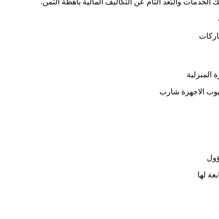
لخدمات والبُعد التام عن التكاليف المالية باهظة الثمن.
اركات
 المنزلية
يوب الاجهزة شارب
ؤول
عة لها