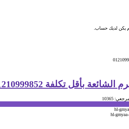
م يكن لديك حساب.
عة بأقل تكلفة 01210999852
رجعي: 10365