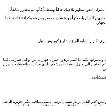
لي ليعود مظهر ثلاجتكِ جذاباً ومنظماً كأنها لم تتضرر سابقاً.
المدربين للقيام بإصلاح أجهزة شارب مصر بسرعة وكفاءة فائقة. كما
جهاز.
ري أكتوبر إمبابة الجيزة شارع كورنيش النيل.
يزاتها لكم اذا كنتم تريدون شراء جهاز ما من توكيل شارب , كما
مرلكز صيانه شارب خدمه 24 ساعه , فى تلقى شكواكم , وايضا يصلكم الفنيين الى منزل لصيانه اجهزتكم . لدي مركز صيانه شارب الهرم
ين
يف شارب
ر طهرمس كفر الجبل نزلة السمان ترسا المنيب ساقية مكي جزيرة الذهب