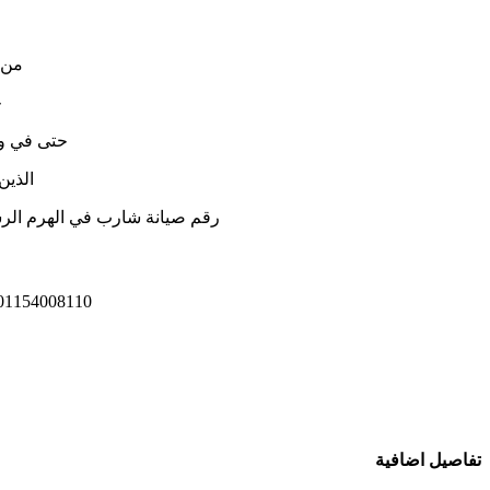
من خلال رقم
ح
حتى في وق
الذين
رقم صيانة شارب في الهرم الرس
54008110 0235700994 0235700997 01010916814 01112124913 01092279973 0235699066
تفاصيل اضافية