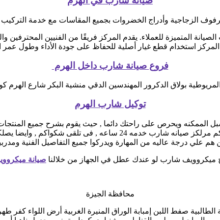
صيانة شارب في الهرم
فوف الزجاجية وأدراج الخضروات بجميع المقاسات مع خدمة التركيب المنز
صيانة المتميزة للعملاء. يقدم المركز فريقًا من الفنيين المحترفين و
لمركز استخدام قطع غيار أصلية للحفاظ على جودة الأداء وطول عمر ال
فروع صيانة شارب داخل الهرم
 المريوطية بولاق الدكرور المهندسين الدقي منشية البكر شارع الهرم كوب
توكيل شارب الهرم
لممكنه ويحرص على راحتك دائما , حيث يقوم بشرح جميع المنتجات ومم
يوجد فريق دعم فنى يقوم صيانه جميع الاجهزه الكهربائيه, كما توفر لكم 
 هم علي درجة عاليه من المهارة ويدركوا جميع التفاصيل الفنية ومدرب
 ميكروويف شارب لو عندك عطل في الجهاز من خلالنا
صيانة ميكروو
محافظة الجيزة
ة الطالبية صفط اللبن إمبابة الوراق المنيرة الغربية أرض اللواء كف