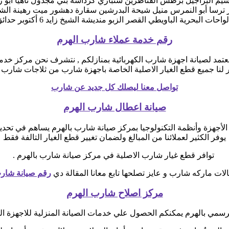
 أوسيم البراجيل برطس القناطرين شنباري كرداسة بني مجدول ناهيا أبو
ترسا أبو النمرس منيل شيحة البدرشين سقارة دهشور ميت رهينة الشوبك
زبو منديشة الشيخ زايد 6 أكتوبر حدائق أكتوبر أكتوبر الجديدة حدائق الأهرام زايد الجديدة
رقم خدمة عملاء شارب الهرم
مد لصيانة اجهزة شارب الكهربائية بمنازلكم , نتشرف نحن مركز خدمة 
فر لنا جميع قطع الغيار الاصلية الخاصة باجهزة شارب من ثلاجات شار
تواصل معنا ليصلك كل جديد عن شارب
صيانة اعطال شارب الهرم
لأجهزة وأنظمة التكنولوجيا بمركز صيانة شارب بالهرم يساهم في تحديد 
يوفر الكثير لعملائنا من المبالغ ولضمان تغيير قطع الغيار التالفة فقط
توافر قطع غيار شارب الاصلية في مركز صيانة شارب بالهرم .
ات ماركه شارب و عايز تصلحها تابع معانا المقالة دي
رقم صيانة شار
مركز اصلاح شارب الهرم
مي بالهرم يمكنكم الحصول علي خدمات الصيانة المنزلية للاجهزة الم