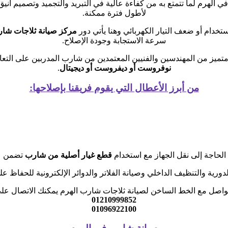
في الهرم لما تتمتع به من كفاءة عالية في التبريد والتجميد وتصميم أ
لأطول فترة ممكنة.
ستخدام أو ضعف التيار الكهربائي وهنا يأتي دور
مركز صيانة ثلاجات شار
سرعة الاستجابة وجودة الإصلاح.
متميز من المهندسين والفنيين المعتمدين من شارب المدربين على التعا
نوفروست أو ديفروست أو ديجيتال
.
من أبرز الأعطال التي يقوم فريقنا بإصلاحها:
لحاجة إلى نقل الجهاز مع استخدام
قطع غيار أصلية من شارب
تضمن عود
رية والتنظيف الداخلي وصيانة الفلاتر والدوائر الإلكترونية للحفاظ على
واصل مع الخط الساخن لصيانة ثلاجات شارب الهرم يمكنك الاتصال عل
01210999852
01096922100