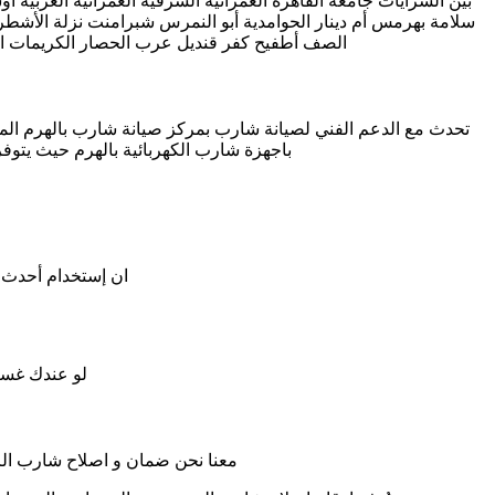
بين السرايات جامعة القاهرة العمرانية الشرقية العمرانية الغربية
سلامة بهرمس أم دينار الحوامدية أبو النمرس شبرامنت نزلة الأشطر 
الصف أطفيح كفر قنديل عرب الحصار الكريمات الواحات البحرية الباويطي القصر ال
تحدث مع الدعم الفني لصيانة شارب بمركز صيانة شارب بالهرم المعت
باجهزة شارب الكهربائية بالهرم حيث يتو
ان إستخدام أحدث ا
لو عندك غسال
معنا نحن ضمان و اصلاح شارب الرس