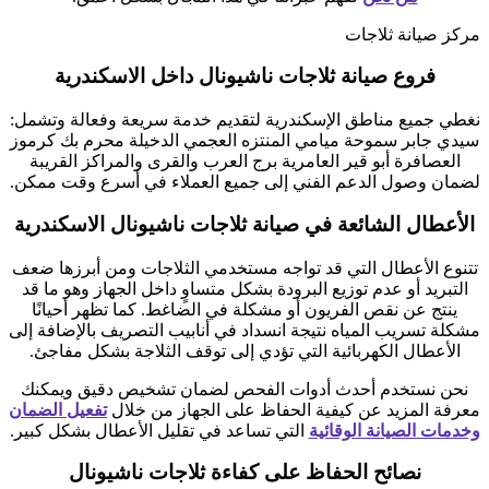
مركز صيانة ثلاجات
فروع صيانة ثلاجات ناشيونال داخل الاسكندرية
نغطي جميع مناطق الإسكندرية لتقديم خدمة سريعة وفعالة وتشمل:
سيدي جابر سموحة ميامي المنتزه العجمي الدخيلة محرم بك كرموز
العصافرة أبو قير العامرية برج العرب والقرى والمراكز القريبة
لضمان وصول الدعم الفني إلى جميع العملاء في أسرع وقت ممكن.
الأعطال الشائعة في صيانة ثلاجات ناشيونال الاسكندرية
تتنوع الأعطال التي قد تواجه مستخدمي الثلاجات ومن أبرزها ضعف
التبريد أو عدم توزيع البرودة بشكل متساوٍ داخل الجهاز وهو ما قد
ينتج عن نقص الفريون أو مشكلة في الضاغط. كما تظهر أحيانًا
مشكلة تسريب المياه نتيجة انسداد في أنابيب التصريف بالإضافة إلى
الأعطال الكهربائية التي تؤدي إلى توقف الثلاجة بشكل مفاجئ.
نحن نستخدم أحدث أدوات الفحص لضمان تشخيص دقيق ويمكنك
معرفة المزيد عن كيفية الحفاظ على الجهاز من خلال
تفعيل الضمان
وخدمات الصيانة الوقائية
التي تساعد في تقليل الأعطال بشكل كبير.
نصائح الحفاظ على كفاءة ثلاجات ناشيونال