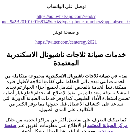
توصل على الواتساب
https://api.whatsapp.com/send/?
hone=%2B201010916814&text&type=phone_number&app_absent=0
و صفحة تويتر
https://twitter.com/centeregy2021
خدمات صيانة ثلاجات ناشيونال الاسكندرية
المعتمدة
نقدم في
صيانة ثلاجات ناشيونال الاسكندرية
مجموعة متكاملة من
الخدمات التي تهدف إلى الحفاظ على كفاءة الثلاجة لأطول فترة
ممكنة. تبدأ الخدمة بالفحص الشامل لجميع أجزاء الجهاز ثم تحديد
المشكلة بدقة وبعد ذلك يتم تنفيذ الإصلاح باستخدام قطع غيار أصلية
تضمن استعادة الأداء الطبيعي. كما نوفر خدمات الصيانة الدورية التي
تساعد على اكتشاف الأعطال قبل حدوثها مما يوفر الكثير من
التكاليف على المدى الطويل.
كما يمكنك التعرف على تفاصيل أكثر عن مراكز الخدمة من خلال
مركز الصيانة المعتمد
أو الاطلاع على معلومات الفريق عبر
صفحة
من نحن
لفهم خبراتنا في هذا المجال بشكل أعمق.