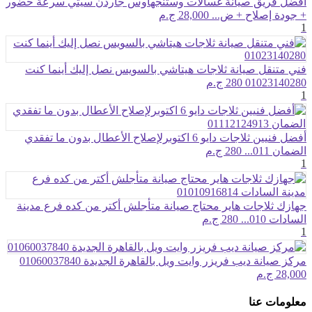
أفضل فريق صيانة غسالات وستنجهاوس جاردن سيتي سرعة حضور
+ جودة إصلاح + ض...
28,000 ج.م
1
فني متنقل صيانة ثلاجات هيتاشي بالسويس نصل إليك أينما كنت
01023140280
280 ج.م
1
أفضل فنيين ثلاجات دايو 6 اكتوبرلإصلاح الأعطال بدون ما تفقدي
الضمان 011...
280 ج.م
1
جهازك ثلاجات هاير محتاج صيانة متأجلش أكتر من كده فرع مدينة
السادات 010...
280 ج.م
1
مركز صيانة ديب فريزر وايت ويل بالقاهرة الجديدة 01060037840
28,000 ج.م
معلومات عنا