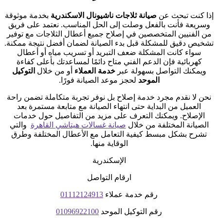
إذا كنت تبحث عن
صيانة ثلاجات ناشيونال الاسكندرية
بخدمة موثوقة
وسريعة فأنت بالفعل وصلت إلى الحل المناسب. نعتمد على فريق
من الفنيين المتخصصين في إصلاح جميع أعطال الثلاجات مع توفير
تشخيص دقيق للمشكلة قبل بدء الصيانة لضمان أفضل نتيجة ممكنة.
سواء كانت المشكلة ضعف التبريد أو تسريب مياه أو أعطال
كهربائية فإن الدعم الفني متاح دائمًا لمساعدتك بأعلى كفاءة
ويمكنك التواصل بسهولة عبر
خدمة العملاء
أو من خلال
التوكيل
الموحد
لحجز موعد الصيانة فورًا.
نحن لا نقدم مجرد خدمة إصلاح بل نوفر تجربة متكاملة تضمن راحة
العميل من البداية حتى انتهاء الصيانة مع متابعة مستمرة بعد
الإصلاح. ويمكنك التعرف على مزيد من التفاصيل حول خدمات
الصيانة المختلفة من خلال
صيانة غسالات هيتاشي القاهرة
والتي
تشرح بشكل مبسط كيفية التعامل مع الأعطال المختلفة وطرق
الوقاية منها.
الإسكندرية
ارقام التواصل
رقم خدمة عملاء
01112124913
رقم التوكيل الموحد
01096922100