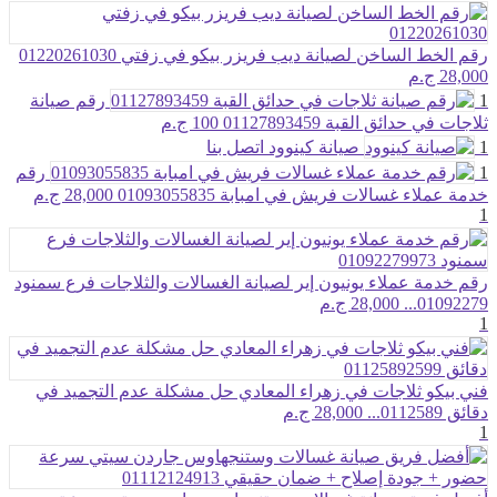
رقم الخط الساخن لصيانة ديب فريزر بيكو في زفتي 01220261030
28,000 ج.م
1
رقم صيانة
ثلاجات في حدائق القبة 01127893459
100 ج.م
1
صيانة كينوود
اتصل بنا
1
رقم
خدمة عملاء غسالات فريش في امبابة 01093055835
28,000 ج.م
1
رقم خدمة عملاء يونيون إير لصيانة الغسالات والثلاجات فرع سمنود
01092279...
28,000 ج.م
1
فني بيكو ثلاجات في زهراء المعادي حل مشكلة عدم التجميد في
دقائق 0112589...
28,000 ج.م
1