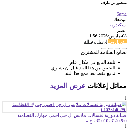
منشور من طرف
Sama
موقعك
اسكندرية
انضم
08/مارس/2026 11:56
انقر لرؤية
ارسل رسالة
نصائح السلامة للمشترين
تلبية البائع في مكان عام
التحقق من هذا البند قبل أن تشتري
تدفع فقط بعد جمع هذا البند
مماثل
إعلانات
عرض المزيد
1
صيانة دورية لغسالات ملابس ال جي احمي جهازك القطامية
01023140280
280 ج.م
1