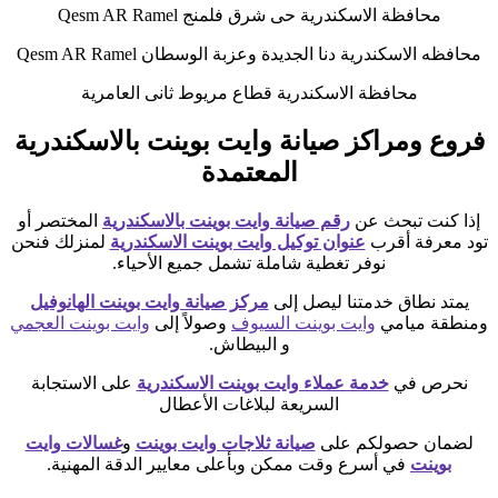
محافظة الاسكندرية حى شرق فلمنج Qesm AR Ramel
محافظه الاسكندرية دنا الجديدة وعزبة الوسطان Qesm AR Ramel
محافظة الاسكندرية قطاع مريوط ثانى العامرية
فروع ومراكز صيانة وايت بوينت بالاسكندرية
المعتمدة
إذا كنت تبحث عن
رقم صيانة وايت بوينت بالاسكندرية
المختصر أو
تود معرفة أقرب
عنوان توكيل وايت بوينت الاسكندرية
لمنزلك فنحن
نوفر تغطية شاملة تشمل جميع الأحياء.
يمتد نطاق خدمتنا ليصل إلى
مركز صيانة وايت بوينت الهانوفيل
ومنطقة ميامي
وايت بوينت السيوف
وصولاً إلى
وايت بوينت العجمي
و البيطاش.
نحرص في
خدمة عملاء وايت بوينت الاسكندرية
على الاستجابة
السريعة لبلاغات الأعطال
لضمان حصولكم على
صيانة ثلاجات وايت بوينت
و
غسالات وايت
بوينت
في أسرع وقت ممكن وبأعلى معايير الدقة المهنية.