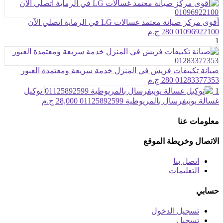
أقوى مركز صيانة معتمد غسالات LG في الرماية اتصلي الآن
01096922100
280 ج.م
1
صيانة تكييفات فريش في المنزل خدمة سريعة ومعتمدة العبور
01283377353
280 ج.م
1
توكيل
غسالة يونيفرسال بالمريوطية 01125892599
28,000 ج.م
معلومات عنا
الاتصال وخريطة الموقع
اتصل بنا
التعليمات
حسابي
تسجيل الدخول
تسجيل