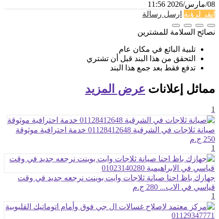
08/مارس/2026 11:56
انقر لرؤية
ارسل رسالة
نصائح السلامة للمشترين
تلبية البائع في مكان عام
التحقق من هذا البند قبل أن تشتري
تدفع فقط بعد جمع هذا البند
مماثل
إعلانات
عرض المزيد
1
صيانة ثلاجات في الشرقية 01128412648 خدمة احترافية موثوقة
250 ج.م
1
جهازك باظ احنا صيانة ثلاجات وايت بوينت نرجعه جديد في وقت
قياسي في الاب...
280 ج.م
1