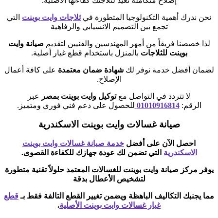
إصلاح متكاملة تعيد لثلاجتك كفاءتها الأصلية.
نحن ندرك أهمية التكنولوجيا المتطورة في
ثلاجات وايت بوينت
التي
تجمع بين التصميم الانسيابي والرفاهية
لذا خصصنا فريقاً من أمهر المهندسين والفنيين لتقديم
صيانة وايت
بوينت للثلاجات
بالمنزل باستخدام قطع غيار أصلية.
لضمان أفضل خدمة نوفر لك
شهادة ضمان معتمدة
على كافة أعمال
الإصلاح.
لا تتردد في التواصل مع
توكيل وايت بوينت بمصر
عبر
الرقم:
01010916814
للحصول على دعم فني فوري ومتميز.
صيانة غسالات وايت بوينت الاسكندرية
احصل الآن على أفضل
خدمة صيانة غسالات وايت بوينت
الاسكندرية
التي تضمن لك عودة جهازك للكفاءة القصوى.
يوفر مركز صيانة وايت بوينت للغسالات المعتمد حلولاً تقنية متطورة
لتشخيص الأعطال بدقة
مما يجنبك التكاليف الباهظة ويضمن تغيير القطع التالفة فقط بـ
قطع
غيار غسالات وايت بوينت الأصلية
.