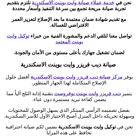
نحن في
خدمة عملاء صيانة وايت بوينت الاسكندرية
نلتزم بتقديم
تجربة صيانة مريحة تجمع بين سرعة التنفيذ وأسعار محددة
مع تقديم شهادة ضمان معتمدة ما بعد الإصلاح لتعزيز العمر
الافتراضي للغسالة.
تواصل معنا لتلقي الدعم والمشورة الفنية من خبراء
توكيل وايت
بوينت المعتمد
لضمان تشغيل جهازك بأعلى مستوى من الأمان والجودة.
صيانة ديب فريزر وايت بوينت الاسكندرية
يوفر
مركز صيانة ديب فريزر وايت بوينت الاسكندرية
أفضل حلول
الإصلاح المتكاملة لهذا الجهاز المتطور.
يتميز
ديب فريزر وايت بوينت نوفروست
بتقنية إذابة الثلج آلياً مما
يضمن كفاءة تبريد مستمرة دون عناء.
بفضل تصميمه الرأسي المبتكر الذي يسهل الوصول للمحتويات
وسهولة تحريكه داخل المنزل أصبح الاختيار الأول للأسر السكندرية.
نحن في
توكيل وايت بوينت الاسكندرية
نضمن لكم صيانة احترافية
تحافظ على هذه المزايا