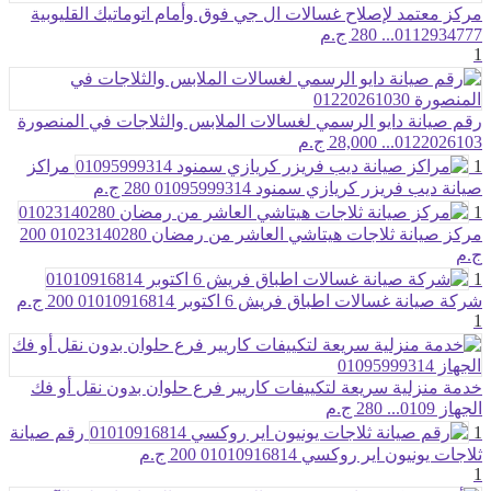
مركز معتمد لإصلاح غسالات ال جي فوق وأمام اتوماتيك القليوبية
0112934777...
280 ج.م
1
رقم صيانة دايو الرسمي لغسالات الملابس والثلاجات في المنصورة
0122026103...
28,000 ج.م
1
مراكز
صيانة ديب فريزر كريازي سمنود 01095999314
280 ج.م
1
مركز صيانة ثلاجات هيتاشي العاشر من رمضان 01023140280
200
ج.م
1
شركة صيانة غسالات اطباق فريش 6 اكتوبر 01010916814
200 ج.م
1
خدمة منزلية سريعة لتكييفات كاريير فرع حلوان بدون نقل أو فك
الجهاز 0109...
280 ج.م
1
رقم صيانة
ثلاجات يونيون اير روكسي 01010916814
200 ج.م
1