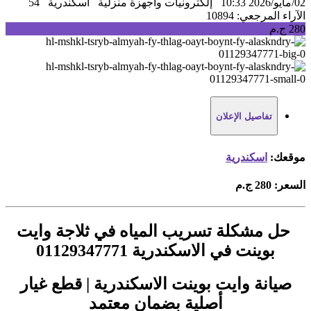
02/مايو/2026 10:33
إلكترونيات واجهزة منزلية
اسكندرية
54
الآراء
المرجعي: 10894
280 ج.م
تفاصيل الإعلان
موقعك:
اسكندرية
السعر:
280 ج.م
حل مشكلة تسريب المياه في ثلاجة وايت
بوينت في الاسكندرية 01129347771
صيانة وايت بوينت الاسكندرية | قطع غيار
أصلية بضمان معتمد