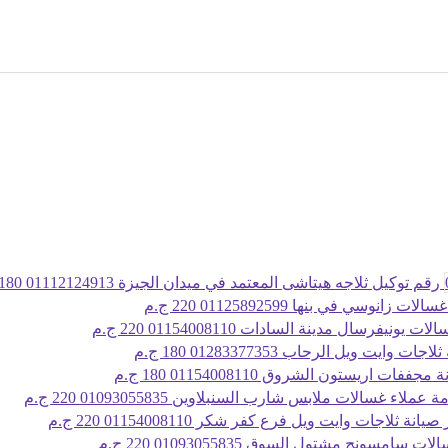
رقم توكيل ثلاجه هيتاشى المعتمد في ميدان الجيزة 01112124913
180 ج.م
ات زانوسي في بنها 01125892599
220 ج.م
ات يونيفرسال مدينة السادات 01154008110
220 ج.م
جات وايت ويل الرحاب 01283377353
180 ج.م
جففات اريستون الشروق 01154008110
180 ج.م
 عملاء غسالات ملابس شارب السنبلاوين 01093055835
220 ج.م
يانة ثلاجات وايت ويل فرع كفر شكر 01154008110
220 ج.م
ات سامسونج مشتول السوق 01093055835
220 ج.م