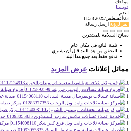
موقعك
قويسنا
انضم
23/أغسطس/2025 11:38
انقر لرؤية
ارسل رسالة
نصائح السلامة للمشترين
تلبية البائع في مكان عام
التحقق من هذا البند قبل أن تشتري
تدفع فقط بعد جمع هذا البند
مماثل
إعلانات
عرض المزيد
1
1
فروع صيانة غسال
1
صيانة غسال
1
مركز صيانة ثلا
1
مركز صيانة م
1
خدمة
1
مركز ص
1
صيانة غسال