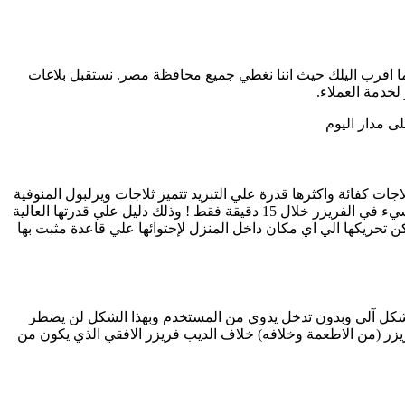
ما اقرب اليلك حيث اننا نغطي جميع محافظة مصر. نستقبل بلاغات
خدمة العملاء.
ى مدار اليوم
اجات كفائة واكثرها قدرة علي التبريد تتميز ثلاجات ويرلبول المنوفية
بأحجامها المختلفة فمنها صغيرة الحجم بسعة كبيرة ومنها الكبيرة بسعة اكبر لتناسب جميع متطلبات المستخدم المصري تستطيع تجميد اي شيء في الفريزر خلال 15 دقيقة فقط ! وذلك دليل علي قدرتها العالية
ن تحريكها الي اي مكان داخل المنزل لإحتوائها علي قاعدة مثبت بها
اكم بشكل آلي وبدون تدخل يدوي من المستخدم وبهذا الشكل لن يضطر
يزر (من الاطعمة وخلافه) خلاف الديب فريزر الافقي الذي يكون من