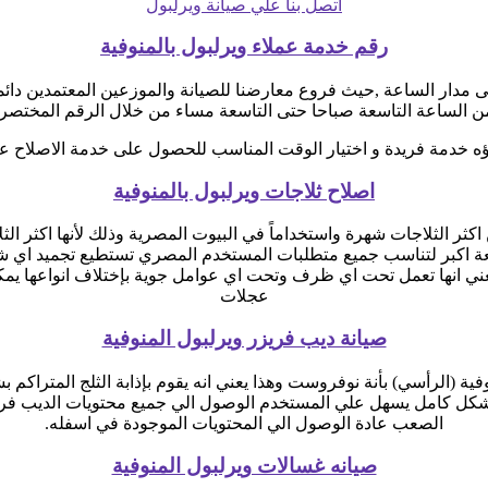
اتصل بنا علي صيانة ويرلبول
رقم خدمة عملاء ويرلبول بالمنوفية
ى مدار الساعة ,حيث فروع معارضنا للصيانة والموزعين المعتمدين دائ
من الساعة التاسعة صباحا حتى التاسعة مساء من خلال الرقم المختصر ل
اؤه خدمة فريدة و اختيار الوقت المناسب للحصول على خدمة الاصلاح عل
اصلاح ثلاجات ويرلبول بالمنوفية
كثر الثلاجات شهرة واستخداماً في البيوت المصرية وذلك لأنها اكثر الثل
يعني انها تعمل تحت اي ظرف وتحت اي عوامل جوية بإختلاف انواعها يمك
عجلات
صيانة ديب فريزر ويرلبول المنوفية
وفية (الرأسي) بأنة نوفروست وهذا يعني انه يقوم بإذابة الثلج المتر
م بشكل كامل يسهل علي المستخدم الوصول الي جميع محتويات الديب فر
الصعب عادة الوصول الي المحتويات الموجودة في اسفله.
صيانه غسالات ويرلبول المنوفية