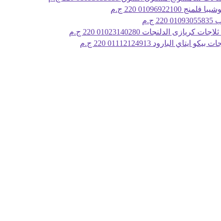
لمنج 01096922100
220 ج.م
010
220 ج.م
ات كريازى الدلنجات 01023140280
220 ج.م
يكو ايتاي البارود 01112124913
220 ج.م