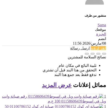
منشور من طرف
Sama
موقعك
الجيزة
انضم
08/مارس/2026 11:56
انقر لرؤية
ارسل رسالة
نصائح السلامة للمشترين
تلبية البائع في مكان عام
التحقق من هذا البند قبل أن تشتري
تدفع فقط بعد جمع هذا البند
مماثل
إعلانات
عرض المزيد
1
رقم صيانة وايت
ويل في اسيوط01158606439
100 ج.م
1
صيانة اي كوك 01100786152
50