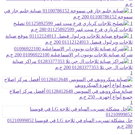
ج.م
1
صيانة جليم جاز في
سموحة 01100786152
200 ج.م
1
تصليح
ثلاجات كريازي فرع ميت غمر 01125892599
280 ج.م
1
موقع صيانة
ثلاجات ويرلبول فيصل 01112124913
200 ج.م
1
شركة صيانة ثلاجات يونيون اير الاسماعيلية 01096922100
200 ج.م
1
مراكز صيانة
ثلاجات ال جي تلا 01283377353
200 ج.م
1
صيانة ميكروويف في السويس 01128412648 أفضل مركز إصلاح
جميع أنواع أجهزة...
250 ج.م
1
حل مشكلة تسريب المياه في ثلاجة LG في قويسنا 01210999852
280 ج.م
1