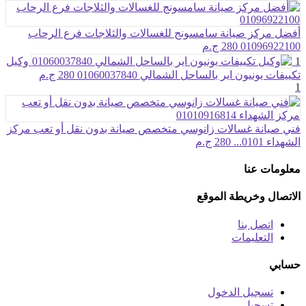
أفضل مركز صيانة سامسونج للغسالات والثلاجات فرع الرحاب
01096922100
280 ج.م
1
وكيل
تكييفات يونيون اير بالساحل الشمالي 01060037840
280 ج.م
1
فني صيانة غسالات زانوسي متخصص صيانة بدون نقل أو تعب مركز
الشهداء 0101...
280 ج.م
معلومات عنا
الاتصال وخريطة الموقع
اتصل بنا
التعليمات
حسابي
تسجيل الدخول
تسجيل