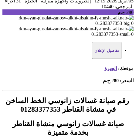
05/أبريل/2026 12:19
إلكترونيات واجهزة منزلية
الجيزة
31 الآراء
المرجعي: 10440
280 ج.م
تفاصيل الإعلان
موقعك:
الجيزة
السعر:
280 ج.م
رقم صيانة غسالات زانوسي الخط الساخن
في منشاة القناطر 01283377353
صيانة غسالات زانوسي منشاة القناطر
بخدمة متميزة