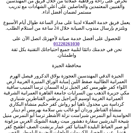
نحرص على راحة ورفاهية عملائنا من خلال فريق من المهندسين
والفنيين المعتمدين والحاصلين على أعلى الشهادات مع تدريب
مستمر لضمان أفضل أداء.
يعمل فريق خدمة العملاء لدينا على مدار الساعة طوال أيام الأسبوع
ونلتزم بإرسال مندوب الصيانة خلال 24 ساعة من استلام الطلب.
للحصول على أفضل خدمة صيانة لأجهزتك اتصل الآن على
01220261030
نحن في خدمتك دائمًا لتلبية جميع احتياجاتك التقنية بكل ثقة
واطمئنان.
محافظة الجيزة
الجيزة الدقي المهندسين العجوزة بولاق الدكرور فيصل الهرم
العمرانية الطالبية صفط اللبن إمبابة الوراق المنيرة الغربية أرض
اللواء كفر طهرمس كفر الجبل نزلة السمان ترسا المنيب ساقية
مكي جزيرة الذهب بين السرايات جامعة القاهرة العمرانية الشرقية
العمرانية الغربية أوسيم البراجيل برطس القناطرين شنباري
كرداسة بني مجدول ناهيا أبو رواش كفر حكيم منشأة البكاري
منشأة القناطر وردان أبو غالب بني سلامة بهرمس أم دينار
الحوامدية أبو النمرس شبرامنت نزلة الأشطر ترسا أبو النمرس منيل
شيحة البدرشين سقارة دهشور ميت رهينة الشوبك الغربي مزغونة
أبو صير العياط البليدة المتانيا كفر عمار برنشت الصف أطفيح كفر
قنديل عرب الحصار الكريمات الواحات البحرية الباويطي القصر