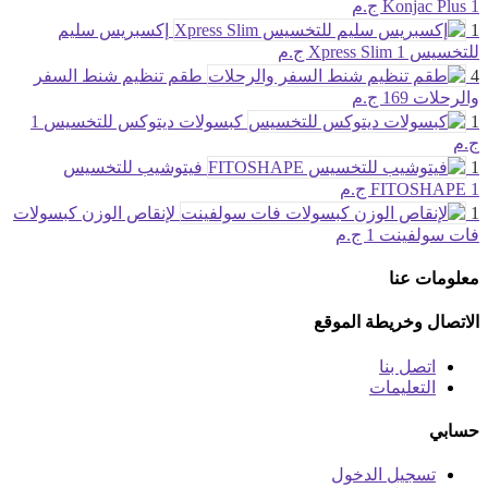
1 ج.م
Konjac Plus
1
إكسبريس سليم
للتخسيس Xpress Slim
1 ج.م
4
طقم تنظيم شنط السفر
والرحلات
169 ج.م
1
كبسولات ديتوكس للتخسيس
1
ج.م
1
فيتوشيب للتخسيس
1 ج.م
FITOSHAPE
1
لإنقاص الوزن كبسولات
فات سولفينت
1 ج.م
معلومات عنا
الاتصال وخريطة الموقع
اتصل بنا
التعليمات
حسابي
تسجيل الدخول