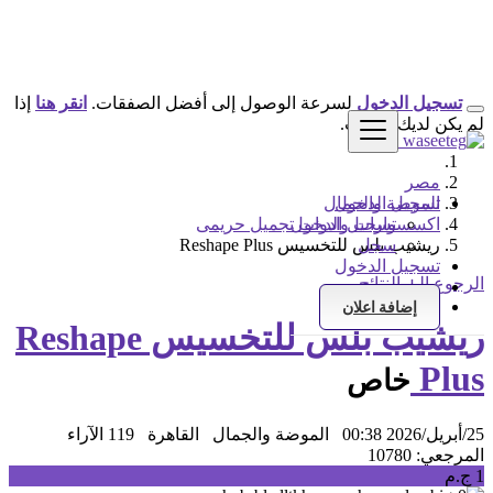
تسجيل الدخول
لسرعة الوصول إلى أفضل الصفقات.
انقر هنا
إذا
لم يكن لديك حساب.
مصر
تسجيل الدخول
الموضة والجمال
تسجيل الدخول
اكسسوارات وادوات تجميل حريمى
سجل
ريشيب بلس للتخسيس Reshape Plus
تسجيل الدخول
الرجوع إلى النتائج
سجل
إضافة اعلان
ريشيب بلس للتخسيس Reshape
Plus
خاص
25/أبريل/2026 00:38
الموضة والجمال
القاهرة
119 الآراء
المرجعي: 10780
1 ج.م