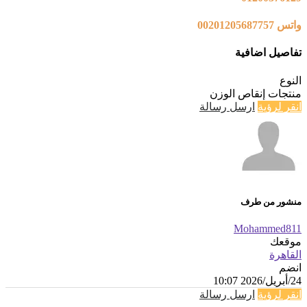
واتس 00201205687757
تفاصيل اضافية
النوع
منتجات إنقاص الوزن
انقر لرؤية
ارسل رسالة
منشور من طرف
Mohammed811
موقعك
القاهرة
انضم
24/أبريل/2026 10:07
انقر لرؤية
ارسل رسالة