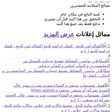
نصائح السلامة للمشترين
تلبية البائع في مكان عام
التحقق من هذا البند قبل أن تشتري
تدفع فقط بعد جمع هذا البند
مماثل
إعلانات
عرض المزيد
5
اكشاك امن للبيع - كشك
حراسة للبيع
1 ج.م
4
سكايلاين بوليمرز النشاط: تصنيع حبيبات بلاستيك من البوليستيرين و
البولي...
اتصل بنا
5
أفضل تصميمات يونيفورم الشتاء-سويت شيرت مميز عالى الجودة
-شركة ابو سيفي...
1 ج.م
5
بدالات مائيه للبيع -
مصنع بدالات فيبر جلاس
1 ج.م