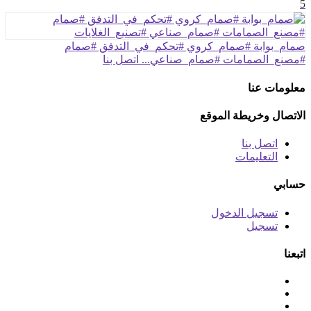
5
صمام_بوابة #صمام_كروي #تحكم_في_التدفق #صمام
#مصنع_الصمامات #صمام_صناعي...
اتصل بنا
معلومات عنا
الاتصال وخريطة الموقع
اتصل بنا
التعليمات
حسابي
تسجيل الدخول
تسجيل
اتبعنا