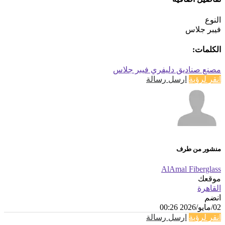
النوع
فيبر جلاس
الكلمات:
مصنع صناديق دليفري فيبر جلاس
انقر لرؤية
ارسل رسالة
منشور من طرف
AlAmal Fiberglass
موقعك
القاهرة
انضم
02/مايو/2026 00:26
انقر لرؤية
ارسل رسالة