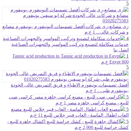
5
زى مصانع-زى شركات-أفضل تصميمات اليونيفورم -يونيفورم مصانع
و شركات عالى...
1 ج.م
4
خدمات متكاملة لتصنيع وتركيب المواسير والتجهيزات الصناعية
اتصل بنا
Tannic acid production in
1
800 ج.م
Egypt
5
أفضل تصميمات يونيفورم الاطباء و فريق التمريض عالى الجودة
-يونيفورم طبى...
1 ج.م
5
كراسى صب
للبيع - مصنع كراسى جاهزه مصر
1 ج.م
5
مصنع
العاب اطفال الماسة - العاب فيبر جلاس للبيع
11 ج.م
5
اكشاك جاهزة للبيع -
كشك حراسة للبيع
2,900 ج.م