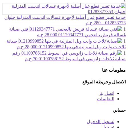
خدمة تغيير قطع غيار أصلية لأجهزة غسالات اندست المنزلية حلوان
012833773...
280 ج.م
1
فني صيانة
غسالة فريش بالعجمي 01129347771
28,000 ج.م
1
صيانة
ثلاجات وايت ويل المنزلية في بنها 01210999852
28,000 ج.م
1
رقم
صيانة ثلاجات زانوسي في اسيوط 01100786152
70 ج.م
معلومات عنا
الاتصال وخريطة الموقع
اتصل بنا
التعليمات
حسابي
تسجيل الدخول
تسجيل