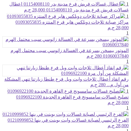
1
اعطال
غسالات فريش فرع مدينة بدر 01154008110
28,000 ج.م
1
مراكز صيانة ثلاجات دوبلكس هاير فرع المنتزه 01093055835
28,000 ج.م
1
الموتور بيسخن بسرعة في الغسالة زانوسي سبب محتمل الهرم
01060037840
280 ج.م
1
رقم إنقاذ أعطال ثلاجات وايت ويل فرع طنطا زيارتنا تنهي المشكلة
من أول م...
280 ج.م
1
تصليح غسالات سامسونج فرع القاهرة الجديدة 01096922100
28,000 ج.م
1
الفرع الرئيسي لصيانة غسالات وايت بوينت في بنها 01210999852
28,000 ج.م
1