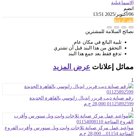
الاسماعيلية
انضم
06/أكتوبر/2025 13:51
انقر لرؤية
نصائح السلامة للمشترين
تلبية البائع في مكان عام
التحقق من هذا البند قبل أن تشتري
تدفع فقط بعد جمع هذا البند
مماثل
إعلانات
عرض المزيد
1
رقم صيانة ديب فريزر ايديال زانوسي بالقاهرة الجديدة
01125892599
28,000 ج.م
1
مواعيد عمل مركز صيانة ثلاجات وايت ويل سنورس وأقرب الفروع
المتاحة 01154...
28,000 ج.م