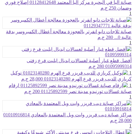
صيانة البا في البحيرة مركز البا المعتمد 01128412648 إصلاح فوري
وضمان
250 ج.م
1
صيانة ثلاجات دايو انفرتر بالعجوزة معالجة أعطال الكمبروسر بدقة
عالية 0...
280 ج.م
1
أفضل قطع غيار أصلية لغسالات ايديال ايليت فرع زفتى
01095999314
280 ج.م
1
توكيل
كريازي للديب فريزر فرع الهرم 01023140280
28,000 ج.م
1
ارقام
صيانة غسالات تورنيدو مدينة نصر 01125892599
200 ج.م
1
مراكز صيانة ديب فريزر وايت ويل المعتمدة بالمعادي 01010916814
28,000 ج.م
1