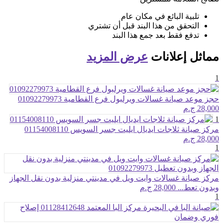
تلبية البائع في مكان عام
التحقق من هذا البند قبل أن تشتري
تدفع فقط بعد جمع هذا البند
مماثل
إعلانات
عرض المزيد
1
حجز موعد صيانة غسالات ويرلبول فرع القطامية 01092279973
28,000 ج.م
1
مركز صيانة ثلاجات ايديال ايليت جسر السويس 01154008110
28,000 ج.م
1
مركز صيانة غسالات وايت ويل في مدينتي منزلية بدون نقل الجهاز
وبدون تعط...
28,000 ج.م
1