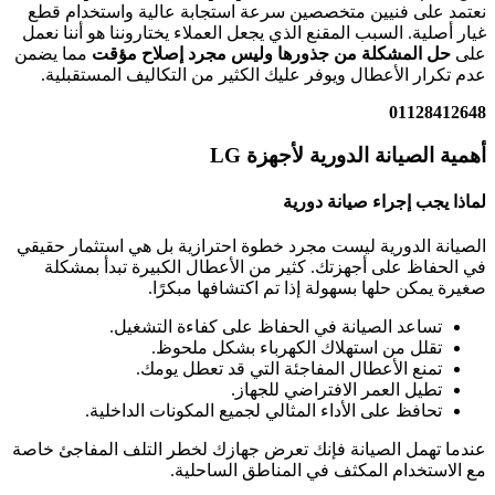
نعتمد على فنيين متخصصين سرعة استجابة عالية واستخدام قطع
غيار أصلية. السبب المقنع الذي يجعل العملاء يختاروننا هو أننا نعمل
على
حل المشكلة من جذورها وليس مجرد إصلاح مؤقت
مما يضمن
عدم تكرار الأعطال ويوفر عليك الكثير من التكاليف المستقبلية.
01128412648
أهمية الصيانة الدورية لأجهزة LG
لماذا يجب إجراء صيانة دورية
الصيانة الدورية ليست مجرد خطوة احترازية بل هي استثمار حقيقي
في الحفاظ على أجهزتك. كثير من الأعطال الكبيرة تبدأ بمشكلة
صغيرة يمكن حلها بسهولة إذا تم اكتشافها مبكرًا.
تساعد الصيانة في الحفاظ على كفاءة التشغيل.
تقلل من استهلاك الكهرباء بشكل ملحوظ.
تمنع الأعطال المفاجئة التي قد تعطل يومك.
تطيل العمر الافتراضي للجهاز.
تحافظ على الأداء المثالي لجميع المكونات الداخلية.
عندما تهمل الصيانة فإنك تعرض جهازك لخطر التلف المفاجئ خاصة
مع الاستخدام المكثف في المناطق الساحلية.