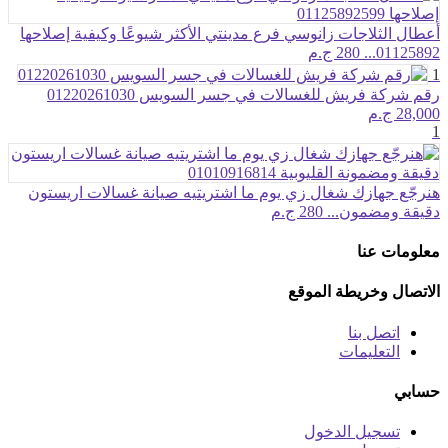
أعطال الثلاجات زانوسي فرع مدينتي الأكثر شيوعًا وكيفية إصلاحها
01125892...
280 ج.م
1
رقم شركة فريش للغسالات في جسر السويس 01220261030
28,000 ج.م
1
هنرجّع جهازك شغال زي يوم ما اشتريتيه صيانة غسالات اريستون
دقيقة ومضمون...
280 ج.م
معلومات عنا
الاتصال وخريطة الموقع
اتصل بنا
التعليمات
حسابي
تسجيل الدخول