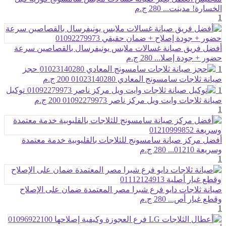
الخسارة! مدينت...
280 ج.م
1
أفضل فريق صيانة غسالات ملابس يونيفرسال بالقصاصين سرعة
حضور + جودة إصلا...
280 ج.م
1
حجز
صيانة ثلاجات سامسونج المعادي 01023140280
200 ج.م
1
توكيل
صيانة ثلاجات وايت ويل مركز ناصر 01092279973
200 ج.م
1
أفضل مركز صيانة سامسونج للثلاجات بالقليوبية خدمة معتمدة
وسريعة 01210...
280 ج.م
1
صيانة ثلاجات دايو فرع شبرا مصر المعتمدة ضمان على الإصلاح
وقطع غيار أص...
280 ج.م
1