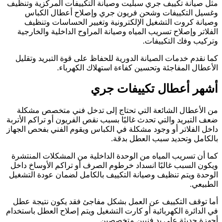
مثل صيانة تكييف جري سبليت وصيانة التكييفات المركزية وتنظيف
وغسيل التكييفات وشحن فريون جري وإصلاح أعطال الكباس
وصيانة كروت التشغيل الإلكترونية وتغيير الحساسات وتنظيف
الفلاتر وإصلاح تسريب المياه وصيانة المراوح الداخلية والخارجية
وتركيب وفك التكييفات.
كما نقدم خدمات الصيانة الدورية للحفاظ على قوة التبريد وتقليل
الأعطال المفاجئة وتحسين كفاءة استهلاك الكهرباء.
أشهر أعطال تكييفات جري
من الأعطال الشائعة التي تحتاج إلى تدخل فني متخصص مشكلة
ضعف التبريد والتي تحدث غالبًا بسبب نقص الفريون أو تراكم الأتربة
داخل الفلاتر أو وجود مشكلة في الكباس ويقوم الفني بفحص الجهاز
بالكامل وتحديد سبب العطل بدقة.
كما أن تسريب المياه من الوحدة الداخلية من المشكلات المنتشرة
ويكون السبب غالبًا انسداد خرطوم الصرف أو تراكم الأوساخ داخل
الوحدة ويتم تنظيف وصيانة التكييف بالكامل لضمان عودة التشغيل
الطبيعي.
أما توقف التكييف عن العمل بشكل مفاجئ فقد يكون نتيجة عطل
في الدائرة الكهربائية أو كارت التشغيل ويتم إصلاح العطل باستخدام
أجهزة حديثة على يد فنيين متخصصين.