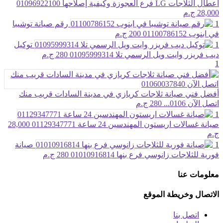
أعطال الثلاجات LG فرع العجوزة وكيفية إصلاحها 01096922100
28,000 ج.م
1
رقم صيانة توشيبا
في ابنوب 01100786152
200 ج.م
1
توكيل
ديب فريزر وايت ويل الرسمي تلا 01095999314
280 ج.م
1
أفضل فني صيانة ثلاجات كريازي في مدينة السادات قريب منك
اتصل الآن 0106...
280 ج.م
1
صيانة غسالات اريستون المهندسين 24 ساعة 01129347771
28,000
ج.م
1
صيانة
فورية للثلاجات زانوسي فرع بنها 01010916814
280 ج.م
معلومات عنا
الاتصال وخريطة الموقع
اتصل بنا