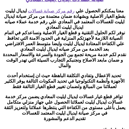
معنا يمكنكم الحصول علي
رقم مركز صيانة غسالات
ايديال ايليت
بقطع الغيار الاصلية وبشهادة ضمان معتمدة من مركز صيانة ايديال
ايليت للغسالات المعتمد في المعادي علي رقم خدمة عملاء صيانه
ايديال ايليت المعادي
نوفر لكم الحلول التقنية و قطع الغيار الاصلية ونساعدكم في اتمام
الصيانة اللازمة لأجهزتكم المنزلية في الحدود الامنة التي تحافظ
علي الكفاءة المعتادة ايديال ايليت وايضا متوسط العمر الافتراضي
بعد الخدمة من مركز صيانه ايديال ايليت المعادي
نقدم لكم خدمة مريحة تجمع بين الجودة والسرعة والاسعار المحددة
و ضمان مابعد الاصلاح ونجنبكم التجارب السيئة التي تهدر الوقت
والمال
تحديد الاعطال وتفادي التكلفة الباهظة حيث ان إستخدام أحدث
الأجهزة وأنظمة التكنولوجيا في تحديد المكونات التالفة يوفر الكثير
لعملائنا من المبالغ ولضمان تغيير قطع الغيار التالفة فقط
توافر قطع غيار غسالات ايديال ايليت المعادي يضمن مركز خدمة
غسالات ايديال ايليت لعملائنا الحصول علي جهاز منزلي متكامل
يعمل بأعلى مستوى من الكفاءة التي ينتظرها عملائنا ولتعزيز الثقة
في مركز صيانة ايديال ايليت المعتمد للغسالات
تقديم الدعم والمشورة