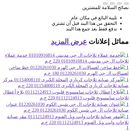
نصائح السلامة للمشترين
تلبية البائع في مكان عام
التحقق من هذا البند قبل أن تشتري
تدفع فقط بعد جمع هذا البند
مماثل
إعلانات
عرض المزيد
1
خدمة عملاء
ثلاجات ال جي مدينتي 01010916814
220 ج.م
1
خط ساخن
لغسالات ال جي الهرم 01220261030
180 ج.م
1
مركز
صيانة ثلاجات كريازي المحلة الكبرى 01154008110
220 ج.م
1
بلاغ أعطال
ثلاجات سامسونج قليوب 01112124913
220 ج.م
1
عنوان
صيانة ثلاجات ال جي شبين الكوم 01220261030
220 ج.م
1
مقر صيانة
ثلاجات وايت ويل الفيوم 01112124913
220 ج.م
1