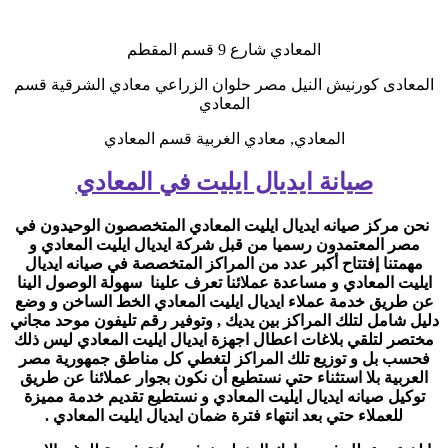
المعادي شارع 9 قسم المقطم
المعادى كورنيش النيل مصر حلوان الزراعي معادي الشرقية قسم
المعادي
المعادي, معادي الغربية قسم المعادي
صيانة ايديال ايليت في المعادي
نحن مركز صيانه ايديال ايليت المعادي
المتخصصون الوحيدون في
مصر المعتمدون رسميا من قبل شركة ايديال ايليت المعادي و
مهمتنا إفتتاح أكبر عدد من المراكز المتخصصة في صيانه ايديال
ايليت المعادي و مساعدة عملائنا تعرف علينا سهولة الوصول الينا
عن طريق خدمة عملاء ايديال ايليت المعادي الخط
الساخن و وضع
دليل شامل لتلك المراكز بين يديك , وتوفير رقم تليفون موحد مجاني
مختصر لتلقي بلاغات اعطال اجهزة ايديال ايليت المعادي ليس ذلك
فحسب بل و توزيع تلك المراكز لتغطي كل مناطق جمهورية مصر
العربية بلا استثناء حتي نستطيع أن نكون بجوار عملائنا عن طريق
توكيل صيانه ايديال ايليت المعادي
و نستطيع تقديم خدمة مميزة
للعملاء حتي بعد انتهاء فترة ضمان ايديال ايليت المعادي .