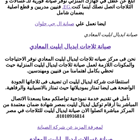
ابلغ عن عطل في جهازك المنزلي نوفر
صيانة
فورية للـ غسالات و
الثلاجات اتصل نصلك اينما كنت
.EG.
فنيين مدربين و قطع اصلية
بضمان شامل
ايضا نعمل علي
صيانة ال جي حلوان
صيانة ايديال ايليت المعادي
صيانة ثلاجات ايديال ايليت المعادي
نحن فى مركز صيانه ثلاجات ايديال ايليت المعادي نوفر الاحتياجات
والمكونات اللازمة لعمل صيانة ثلاجات ايديال ايليت المنزلية حيث
تحظي بكامل اهتمامنا من فنيين ومهندسين.
استتطاعت شركة ايديال ايليت ان تضيف فى ثلاجاتها الجودة
الواضحة هى ايضا تمتاز بموديلاتها حيث تمتاز بالانسيابية والرفاهية.
نأمل في تقديم خدمة نموذجية تواصلكم معنا يسعدنا الاتصال
المباشر بنا ارقام توكيل ايديال ايليت بمصر شهادة ضمان معتمدة من
المركز مباشرة اتصلوا الان صيانة ايديال ايليت للثلاجات في مصر
01010916814.
لمعرفة المزيد عن شركة الصيانة
صيانة غسالات ايديال ايليت المعادي