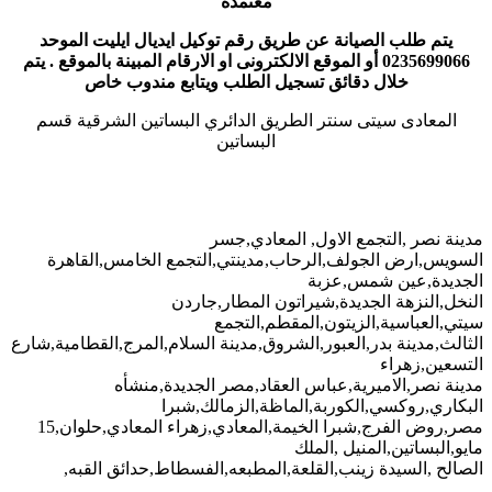
معتمدة
يتم طلب الصيانة عن طريق رقم توكيل ايديال ايليت الموحد
0235699066 أو الموقع الالكترونى او الارقام المبينة بالموقع . يتم
خلال دقائق تسجيل الطلب ويتابع مندوب خاص
المعادى سيتى سنتر الطريق الدائري البساتين الشرقية قسم
البساتين
مدينة نصر ,التجمع الاول, المعادي,جسر
السويس,ارض الجولف,الرحاب,مدينتي,التجمع الخامس,القاهرة
الجديدة,عين شمس,عزبة
النخل,النزهة الجديدة,شيراتون المطار,جاردن
سيتي,العباسية,الزيتون,المقطم,التجمع
الثالث,مدينة بدر,العبور,الشروق,مدينة السلام,المرج,القطامية,شارع
التسعين,زهراء
مدينة نصر,الاميرية,عباس العقاد,مصر الجديدة,منشأه
البكاري,روكسي,الكوربة,الماظة,الزمالك,شبرا
مصر,روض الفرج,شبرا الخيمة,المعادي,زهراء المعادي,حلوان,15
مايو,البساتين,المنيل ,الملك
الصالح ,السيدة زينب,القلعة,المطبعه,الفسطاط,حدائق القبه,