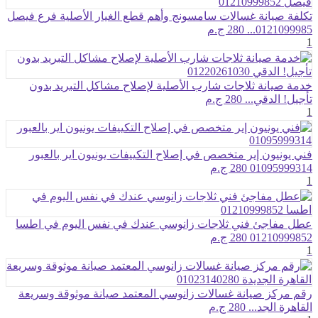
تكلفة صيانة غسالات سامسونج وأهم قطع الغيار الأصلية فرع فيصل
0121099985...
280 ج.م
1
خدمة صيانة ثلاجات شارب الأصلية لإصلاح مشاكل التبريد بدون
تأجيل! الدقي...
280 ج.م
1
فني يونيون إير متخصص في إصلاح التكييفات يونيون اير بالعبور
01095999314
280 ج.م
1
عطل مفاجئ فني ثلاجات زانوسي عندك في نفس اليوم في اطسا
01210999852
280 ج.م
1
رقم مركز صيانة غسالات زانوسي المعتمد صيانة موثوقة وسريعة
القاهرة الجد...
280 ج.م