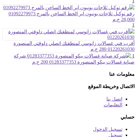
1
رقم توكيل ثلاجات يونيون اير الخط الساخن بالمرج 01092279973
28,000 ج.م
1
أقرب فني غسالات زانوسي لمنطقتك اتصلي دلوقتي المنصورة
01220261030
280 ج.م
1
شركة
صيانة غسالات بيكو المنصورة 01283377353
200 ج.م
معلومات عنا
الاتصال وخريطة الموقع
اتصل بنا
التعليمات
حسابي
تسجيل الدخول
تسجيل