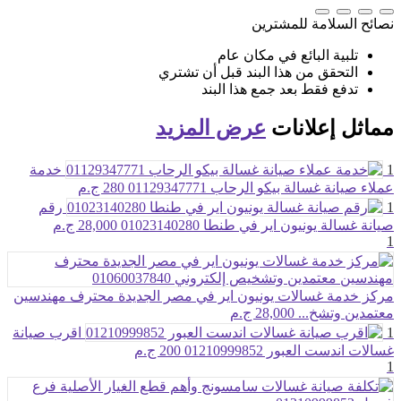
نصائح السلامة للمشترين
تلبية البائع في مكان عام
التحقق من هذا البند قبل أن تشتري
تدفع فقط بعد جمع هذا البند
مماثل
إعلانات
عرض المزيد
1
خدمة
عملاء صيانة غسالة بيكو الرحاب 01129347771
280 ج.م
1
رقم
صيانة غسالة يونيون اير في طنطا 01023140280
28,000 ج.م
1
مركز خدمة غسالات يونيون اير في مصر الجديدة محترف مهندسين
معتمدين وتشخ...
28,000 ج.م
1
اقرب صيانة
غسالات اندست العبور 01210999852
200 ج.م
1