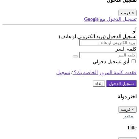
تسجيل الدخول
×
قريب
تسجيل الدخول مع
Google
أو
تسجيل الدخول (بريد الكتروني او هاتف)
كلمه السر
أبق تسجيل دخولي
فقدت كلمة المرور الخاصة بك؟
/
تسجيل
تسجيل الدخول
إلغاء
اختر دولة
×
قريب
مصر
Title