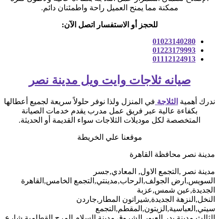
ممكنة مما يمنح العميل راحة واطمئنان دائم.
للحجز أو الاستفسار اتصل الآن:
01023140280
01223179993
01112124913
صيانه ثلاجات وايت ويل مدينة نصر
ندرك أهمية
الثلاجة
في المنزل ولذا نوفر حلولاً سريعة لجميع أعطالها
بكفاءة عالية عبر فريق عمل مدرب يقدم خدمات الصيانة
المتخصصة لكل موديلات الثلاجات سواء القديمة أو الحديثة.
موقعنا علي الخريطة
مدينة نصر محافظة القاهرة
مدينة نصر ,التجمع الاول, المعادي,جسر
السويس,ارض الجولف,الرحاب,مدينتي,التجمع الخامس,القاهرة
الجديدة,عين شمس,عزبة
النخل,النزهة الجديدة,شيراتون المطار,جاردن
سيتي,العباسية,الزيتون,المقطم,التجمع
الثالث,مدينة بدر,العبور,الشروق,مدينة السلام,المرج,القطامية,شارع