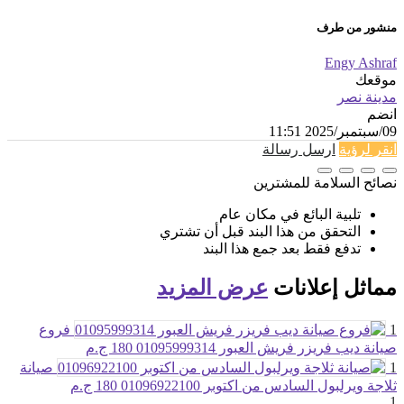
منشور من طرف
Engy Ashraf
موقعك
مدينة نصر
انضم
09/سبتمبر/2025 11:51
انقر لرؤية
ارسل رسالة
نصائح السلامة للمشترين
تلبية البائع في مكان عام
التحقق من هذا البند قبل أن تشتري
تدفع فقط بعد جمع هذا البند
مماثل
إعلانات
عرض المزيد
1
فروع
صيانة ديب فريزر فريش العبور 01095999314
180 ج.م
1
صيانة
ثلاجة ويرلبول السادس من اكتوبر 01096922100
180 ج.م
1