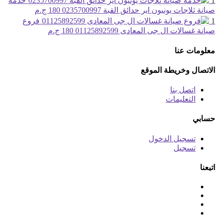
1
خدمة
صيانة ثلاجات يونيون اير حدائق القبة 0235700997
180 ج.م
1
فروع
صيانة غسالات ال جى المعادى 01125892599
180 ج.م
معلومات عنا
الاتصال وخريطة الموقع
اتصل بنا
التعليمات
حسابي
تسجيل الدخول
تسجيل
اتبعنا