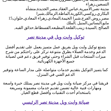
التسعين,زهراء
مدينة نصر,الاميرية,عباس العقاد,مصر الجديدة,منشأه
البكاري,روكسي,الكوربة,الماظة,الزمالك,شبرا
مصر,روض الفرج,شبرا الخيمة,المعادي,زهراء المعادي,حلوان,15
مايو,البساتين,المنيل ,الملك
الصالح ,السيدة زينب,القلعة,المطبعه,الفسطاط,حدائق القبه,
توكيل وايت ويل في مدينة نصر
يتمتع توكيل وايت ويل بفريق عمل متميز يعمل على تقديم أفضل
الدعم وخدمة العملاء بطرق متنوعة تركز على راحتكم من شرح
ميزات المنتجات قبل الشراء وحتى توفير فريق دعم فني لصيانة
جميع الأجهزة الكهربائية.
كما يتميز التوكيل بتقديم خدمات متواصلة على مدار الساعة وتوفير
الدعم الفني في المنزل.
فريقنا في مركز صيانة وايت ويل في مدينة نصر يمتلك خبرة واسعة
ومهارات فنية عالية تضمن تقديم خدمات مضمونة وسريعة
باستخدام أحدث التقنيات وأفضل قطع الغيار.
صيانة وايت ويل مدينة نصر الرئيسي