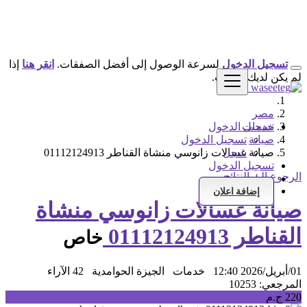
تسجيل الدخول
لسرعة الوصول إلى أفضل الصفقات.
انقر هنا
إذا
لم يكن لديك حساب.
مصر
خدمات
تسجيل الدخول
صيانة
تسجيل الدخول
سجل
صيانة غسالات زانوسي منشاة القناطر 01112124913
تسجيل الدخول
الرجوع إلى النتائج
سجل
إضافة اعلان
صيانة غسالات زانوسي منشاة
القناطر 01112124913
خاص
01/أبريل/2026 12:40
خدمات
الجيزة الحوامدية
42 الآراء
المرجعي: 10253
220 ج.م