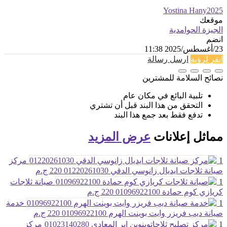
Yostina Hany2025
موقعك
الجيزة الحوامدية
انضم
23/أغسطس/2025 11:38
انقر لرؤية
ارسل رسالة
نصائح السلامة للمشترين
تلبية البائع في مكان عام
التحقق من هذا البند قبل أن تشتري
تدفع فقط بعد جمع هذا البند
مماثل
إعلانات
عرض المزيد
1
مركز
صيانة ثلاجات ايديال زانوسي الدقي 01220261030
220 ج.م
1
صيانة ثلاجات
كريازي كوم حمادة 01096922100
220 ج.م
1
خدمة
صيانة ديب فريزر وايت بوينت الهرم 01096922100
220 ج.م
1
مركز