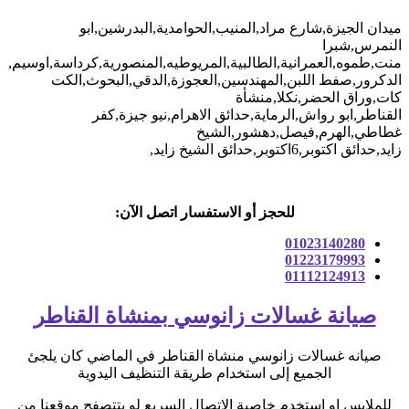
ميدان الجيزة,شارع مراد,المنيب,الحوامدية,البدرشين,ابو
النمرس,شبرا
منت,طموه,العمرانية,الطالبية,المريوطيه,المنصورية,كرداسة,اوسيم,الور
الدكرور,صفط اللبن,المهندسين,العجوزة,الدقي,البحوث,الكت
كات,وراق الحضر,نكلا,منشأة
القناطر,ابو رواش,الرماية,حدائق الاهرام,نيو جيزة,كفر
غطاطي,الهرم,فيصل,دهشور,الشيخ
زايد,حدائق اكتوبر,6اكتوبر,حدائق الشيخ زايد,
للحجز أو الاستفسار اتصل الآن:
01023140280
01223179993
01112124913
صيانة غسالات زانوسي بمنشاة القناطر
صيانه غسالات زانوسي منشاة القناطر في الماضي كان يلجئ
الجميع إلى استخدام طريقة التنظيف اليدوية
للملابس او استخدم خاصية الاتصال السريع لو بتتصفح موقعنا من