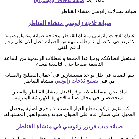
شاهد أيضا
صيانة ثلاجات زانوسي اجا
صيانة غسالات زانوسي منشاة القناطر
صيانة ثلاجة زانوسي منشاة القناطر
عندك ثلاجات زانوسي منشاة القناطر محتاجة صيانة وعنوان صيانة
لا تتردد في الاتصال بنا وطلب مهندس الصيانة اتصل الان على رقم
الدعم الفني
نستقبل اتصالاتكم يوميا عدا الجمعة والعطلات الرسمية من الساعة
التاسعة صباحا حتى التاسعة مساء
تتم الصيانة في ظل تواجد مستشارين في أعمال التصليح والصيانة
من فني
تصليح ثلاجات زانوسي
منشاة القناطر
لماذا نحن ببساطة لاننا نوفر افضل منشاة القناطر والفنيين
المتخصصين في مجال صيانة الاجهزة الكهربائية المنزلية
كما نقوم بتركيب قطع الغيار المستبدلة باخرى اصلية ويحصل
العميل على ضمان عام على العنوان صيانة وقطع الغيار المستبدلة.
صيانه ديب فريزر زانوسي في منشاة القناطر
أصبح جهاز الديب فريزر ذو انتشار واسع في معظم البيوت المصرية