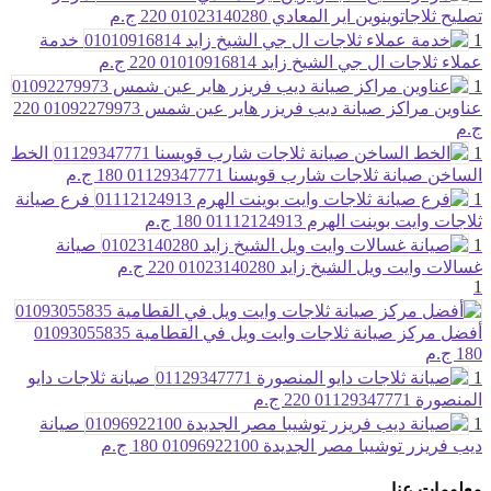
تصليح ثلاجاتوينوين اير المعادي 01023140280
220 ج.م
1
خدمة
عملاء ثلاجات ال جي الشيخ زايد 01010916814
220 ج.م
1
عناوين مراكز صيانة ديب فريزر هاير عين شمس 01092279973
220
ج.م
1
الخط
الساخن صيانة ثلاجات شارب قويسنا 01129347771
180 ج.م
1
فرع صيانة
ثلاجات وايت بوينت الهرم 01112124913
180 ج.م
1
صيانة
غسالات وايت ويل الشيخ زايد 01023140280
220 ج.م
1
أفضل مركز صيانة ثلاجات وايت ويل في القطامية 01093055835
180 ج.م
1
صيانة ثلاجات دايو
المنصورة 01129347771
220 ج.م
1
صيانة
ديب فريزر توشيبا مصر الجديدة 01096922100
180 ج.م
معلومات عنا