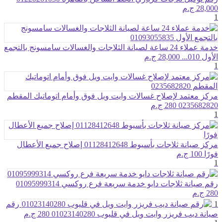
28,000 ج.م
1
خدمة عملاء 24 ساعة لصيانة الثلاجات والغسالات سامسونج بالتجمع
الأول 010...
28,000 ج.م
1
مركز معتمد لإصلاح غسالات وايت ويل فوق وأمام اتوماتيك المقطم
0235682820
280 ج.م
1
مركز صيانة ثلاجات بأسيوط 01128412648 إصلاح جميع الأعطال
فورًا
100 ج.م
1
رقم صيانة ثلاجات دايو خدمة سريعة فرع روكسي 01095999314
280 ج.م
1
رقم
صيانة ديب فريزر وايت ويل في قليوب 01023140280
280 ج.م