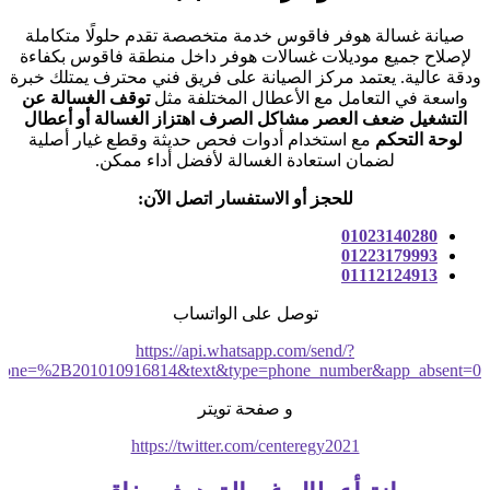
صيانة غسالة هوفر فاقوس خدمة متخصصة تقدم حلولًا متكاملة
لإصلاح جميع موديلات غسالات هوفر داخل منطقة فاقوس بكفاءة
ودقة عالية. يعتمد مركز الصيانة على فريق فني محترف يمتلك خبرة
واسعة في التعامل مع الأعطال المختلفة مثل
توقف الغسالة عن
التشغيل ضعف العصر مشاكل الصرف اهتزاز الغسالة أو أعطال
لوحة التحكم
مع استخدام أدوات فحص حديثة وقطع غيار أصلية
لضمان استعادة الغسالة لأفضل أداء ممكن.
للحجز أو الاستفسار اتصل الآن:
01023140280
01223179993
01112124913
توصل على الواتساب
https://api.whatsapp.com/send/?
hone=%2B201010916814&text&type=phone_number&app_absent=0
و صفحة تويتر
https://twitter.com/centeregy2021