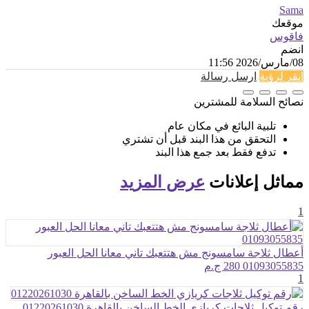
Sama
موقعك
فاقوس
انضم
08/مارس/2026 11:56
انقر لرؤية
ارسل رسالة
نصائح السلامة للمشترين
تلبية البائع في مكان عام
التحقق من هذا البند قبل أن تشتري
تدفع فقط بعد جمع هذا البند
مماثل
إعلانات
عرض المزيد
1
أعطال ثلاجة سامسونج مش هتتعبك تاني معانا الحل العبور
01093055835
280 ج.م
1
رقم توكيل ثلاجات كريازي الخط الساخن بالقاهرة 01220261030