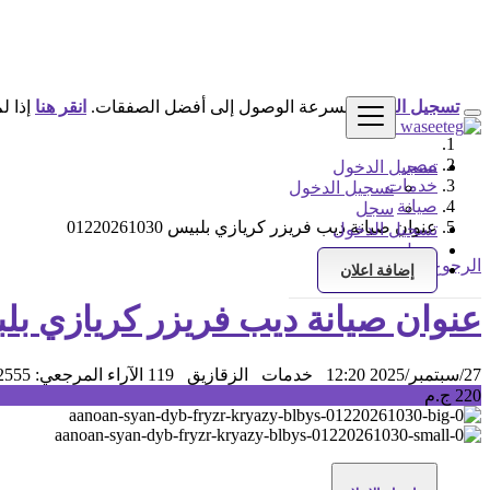
تسجيل الدخول
لسرعة الوصول إلى أفضل الصفقات.
انقر هنا
إذا ل
مصر
تسجيل الدخول
خدمات
تسجيل الدخول
صيانة
سجل
عنوان صيانة ديب فريزر كريازي بلبيس 01220261030
تسجيل الدخول
سجل
الرجوع إلى النتائج
إضافة اعلان
عنوان صيانة ديب فريزر كريازي بلبيس 261030
27/سبتمبر/2025 12:20
خدمات
الزقازيق
119 الآراء
المرجعي: 2555
220 ج.م