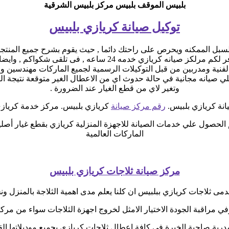
بلبيس الموقف بلبيس مركز بلبيس الشرقية
توكيل صيانة كريازي بلبيس
 الممكنه ويحرص على راحتك دائما , حيث يقوم بشرح جميع المنتجات و
, كما توفر لكم مرلكز صيانه كريازي خدمه 24 سا
لفنية ومدربين من قبل التوكيلات الرسمية لجميع الماركات مهندسين وف
علي صيانه مجانية في حالة حدوث اي من الاعطال الغير متوقعة نتيجة
وتغير لاي من قطع الغيار عند الضرورة .
نة كريازي بلبيس.
رقم مركز صيانة
كريازي بلبيس. مركز خدمة كرياز
 الحصول علي خدمات الصيانة للاجهزة المنزلية كريازي بقطع غيار أصل
الماركات العالمية
مركز صيانة ثلاجات كريازي بلبيس
ثلاجات كريازي ببلبيس ان كلنا يعلم مدى اهمية الثلاجة بالمنزل ونح
في مراقبة الجودة الاختيار الامثل لخروج اجهزة الثلاجات سواء من مرك
مدربة صاحبة الخبرة في كافة اعطال ثلاجات كريازي بجميع موديلاتها ال