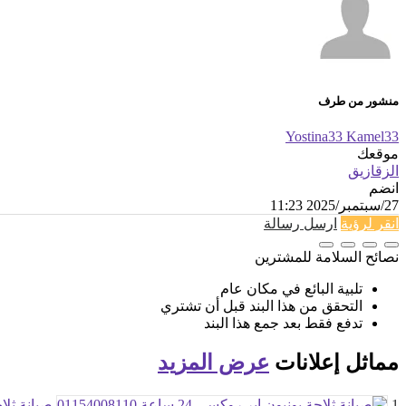
منشور من طرف
Yostina33 Kamel33
موقعك
الزقازيق
انضم
27/سبتمبر/2025 11:23
انقر لرؤية
ارسل رسالة
نصائح السلامة للمشترين
تلبية البائع في مكان عام
التحقق من هذا البند قبل أن تشتري
تدفع فقط بعد جمع هذا البند
مماثل
إعلانات
عرض المزيد
1
صيانة ثلاجة يو