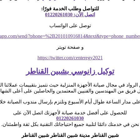
للتواصل وطلب الخدمة فورًا:
اتصل الآن: 01220261030
توصل على الواتساب
hatsapp.com/send/?phone=%2B201010916814&text&type=phone_numbe
و صفحة تويتر
https://twitter.com/centeregy2021
توكيل زانوسي بشبين القناطر
لرواد في مجال صيانة الأجهزة المنزلية حيث نتميز بتقييمات عملائنا ال
 فريق من المهندسين والفنيين المعتمدين والحاصلين على أعلى الشه
ر الساعة طوال أيام الأسبوع ونلتزم بإرسال مندوب الصيانة خلال 24 ساعة من استلام الط
للحصول على أفضل خدمة صيانة لأجهزتك اتصل الآن على
01220261030
نحن في خدمتك دائمًا لتلبية جميع احتياجاتك التقنية بكل ثقة واطمئنان.
شبين القناطر مدينة شبين القناطر شبين القناطر