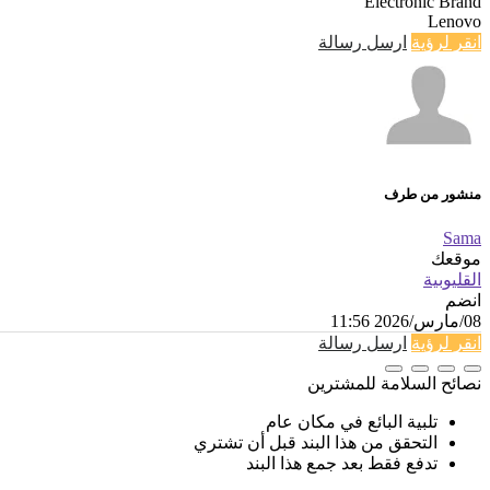
Electronic Brand
Lenovo
انقر لرؤية
ارسل رسالة
منشور من طرف
Sama
موقعك
القليوبية
انضم
08/مارس/2026 11:56
انقر لرؤية
ارسل رسالة
نصائح السلامة للمشترين
تلبية البائع في مكان عام
التحقق من هذا البند قبل أن تشتري
تدفع فقط بعد جمع هذا البند