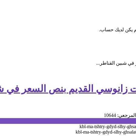
م يكن لديك حساب.
في شبين القناطر...
سي القديم بنص السعر في شبين القناط
المرجعي: 10644