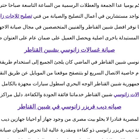
كم يوميا عدا الجمعة والعطلات الرسمية من الساعة التاسعة صباحا حتى
تواجد مستشارين في أعمال التصليح والصيانة من فني
تصليح ثلاجات ز
ا نوفر افضل شبين القناطر والفنيين المتخصصين في مجال صيانة الاجهزة
 المستبدلة باخرى اصلية ويحصل العميل على ضمان عام على العنوان صيا
صيانة غسالات زانوسي بشبين القناطر
نوسي شبين القناطر في الماضي كان يلجئ الجميع إلى استخدام طريقة ا
 خاصية الاتصال السريع لو بتتصفح موقعنا من الموبايل عن طريق النقر
مهورية شبين القناطر الوجه البحري اسطول سيارات مجهزة بالكامل لن
لات زانوسي
شبين القناطر خدماتنا فائقة الجودة والكفاءة. دليل مراك
صيانه ديب فريزر زانوسي في شبين القناطر
مصرية فنادرا لا يخلو بيت مصرى من وجود جهاز أو احيانا جهازين ديب ف
نة ديب فريزر زانوسي ذو كفاءة ومقدرة عالية لذا تحرص العنوان صيان