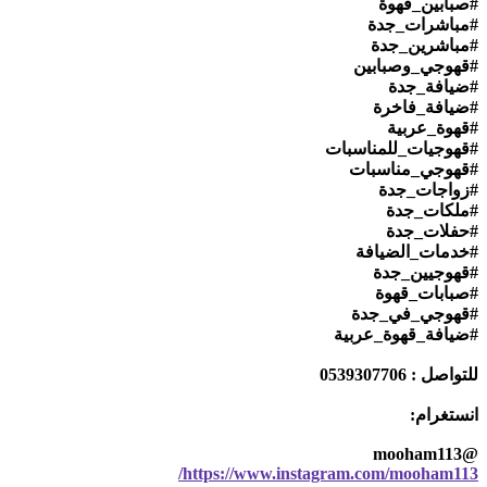
#صبابين_قهوة
#مباشرات_جدة
#مباشرين_جدة
#قهوجي_وصبابين
#ضيافة_جدة
#ضيافة_فاخرة
#قهوة_عربية
#قهوجيات_للمناسبات
#قهوجي_مناسبات
#زواجات_جدة
#ملكات_جدة
#حفلات_جدة
#خدمات_الضيافة
#قهوجيين_جدة
#صبابات_قهوة
#قهوجي_في_جدة
#ضيافة_قهوة_عربية
للتواصل : 0539307706
انستغرام:
@mooham113
https://www.instagram.com/mooham113/