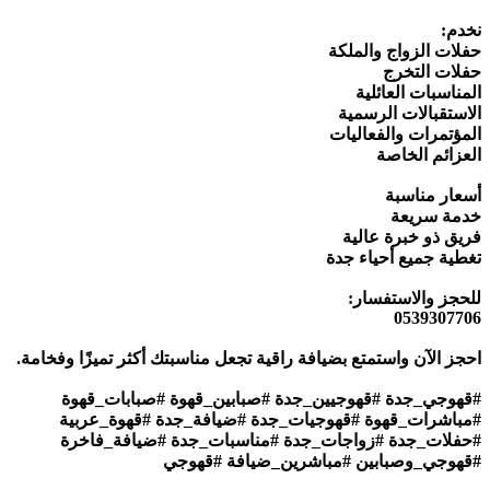
نخدم:
حفلات الزواج والملكة
حفلات التخرج
المناسبات العائلية
الاستقبالات الرسمية
المؤتمرات والفعاليات
العزائم الخاصة
أسعار مناسبة
خدمة سريعة
فريق ذو خبرة عالية
تغطية جميع أحياء جدة
للحجز والاستفسار:
0539307706
احجز الآن واستمتع بضيافة راقية تجعل مناسبتك أكثر تميزًا وفخامة.
#قهوجي_جدة #قهوجيين_جدة #صبابين_قهوة #صبابات_قهوة
#مباشرات_قهوة #قهوجيات_جدة #ضيافة_جدة #قهوة_عربية
#حفلات_جدة #زواجات_جدة #مناسبات_جدة #ضيافة_فاخرة
#قهوجي_وصبابين #مباشرين_ضيافة #قهوجي