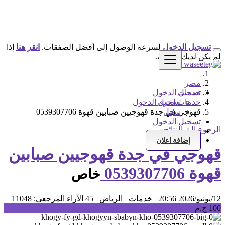
تسجيل الدخول
لسرعة الوصول إلى أفضل الصفقات.
انقر هنا
إذا
لم يكن لديك حساب.
مصر
خدمات
تسجيل الدخول
خدمات اخرى
تسجيل الدخول
سجل
قهوجي في جدة قهوجيين صبابين قهوة 0539307706
تسجيل الدخول
الرجوع إلى النتائج
سجل
إضافة اعلان
قهوجي في جدة قهوجيين صبابين
قهوة 0539307706
خاص
12/يونيو/2026 20:56
خدمات
الرياض
45 الآراء
المرجعي: 11048
100 ج.م