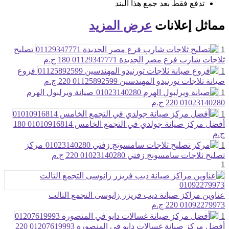
تدفع فقط بعد جمع هذا البند
مماثل
إعلانات
عرض المزيد
1
تصليح
ثلاجات شارب فرع مصر الجديدة 01129347771
180 ج.م
1
فروع
صيانة ثلاجات تورنيدو المهندسين 01125892599
220 ج.م
1
صيانة ويرلبول الهرم
01023140280
220 ج.م
1
أفضل مركز صيانة جولدي في التجمع الخامس 01010916814
180
ج.م
1
مركز
تصليح ثلاجات سامسونج زفتي 01023140280
220 ج.م
1
عناوين مراكز صيانة ديب فريزر زانوسى التجمع التالت
01092279973
220 ج.م
1
أفضل مركز صيانة غسالات دايو في المنصورة 01207619993
220