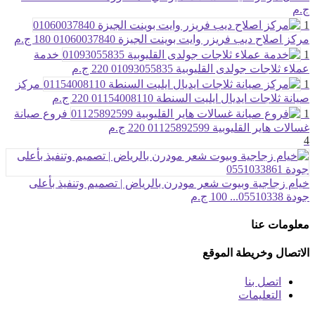
ج.م
1
مركز اصلاح ديب فريزر وايت بوينت الجيزة 01060037840
180 ج.م
1
خدمة
عملاء ثلاجات جولدى القليوبية 01093055835
220 ج.م
1
مركز
صيانة ثلاجات ايديال ايليت السنطة 01154008110
220 ج.م
1
فروع صيانة
غسالات هاير القليوبية 01125892599
220 ج.م
4
خيام زجاجية وبيوت شعر مودرن بالرياض | تصميم وتنفيذ بأعلى
جودة 05510338...
100 ج.م
معلومات عنا
الاتصال وخريطة الموقع
اتصل بنا
التعليمات