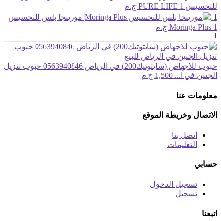
للتخسيس PURE LIFE
1 ج.م
1
مورينجا بلس للتخسيس
1 ج.م
Moringa Plus
1
حبوب للاجهاض (سايتوتيك200) في الرياض 0563940846 حبوب تنزيل
الجنين في ا...
1,500 ج.م
معلومات عنا
الاتصال وخريطة الموقع
اتصل بنا
التعليمات
حسابي
تسجيل الدخول
تسجيل
اتبعنا