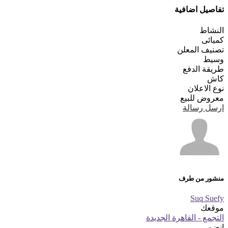
تفاصيل اضافية
النشاط
كميائى
تصنيف المعلن
وسيط
طريقة الدفع
كاش
نوع الاعلان
معروض للبيع
ارسل رسالة
منشور من طرف
Suq Suefy
موقعك
التجمع - القاهرة الجديدة
انضم