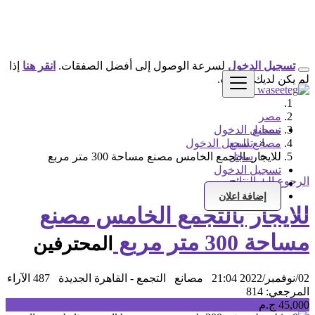
تسجيل الدخول
لسرعة الوصول إلى أفضل الصفقات.
انقر هنا
إذا
لم يكن لديك حساب.
مصر
مصانع
تسجيل الدخول
مصانع للبيع
تسجيل الدخول
سجل
للايجار بالتجمع الخامس مصنع مساحة 300 متر مربع
تسجيل الدخول
الرجوع إلى النتائج
سجل
إضافة اعلان
للايجار بالتجمع الخامس مصنع
مساحة 300 متر مربع
المحترفين
02/نوفمبر/2022 21:04
مصانع
التجمع - القاهرة الجديدة
487 الآراء
المرجعي: 814
45,000 ج.م