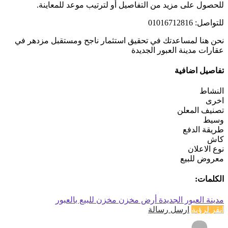
للحصول على مزيد من التفاصيل أو لترتيب موعد للمعاينة.
للتواصل: 01016712816
نحن هنا لمساعدتك في تحقيق استثمار ناجح ومستقبل مزدهر في
عقارات مدينة العبور الجديدة
تفاصيل اضافية
النشاط
اخرى
تصنيف المعلن
وسيط
طريقة الدفع
كاش
نوع الاعلان
معروض للبيع
الكلمات:
مدينة العبور الجديدة
أرض مخزن
مخزن للبيع بالعبور
انقر لرؤية
ارسل رسالة