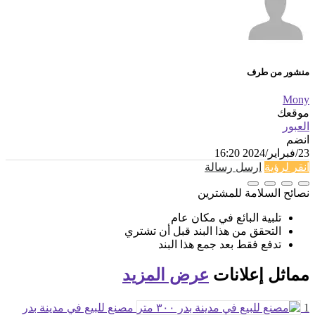
منشور من طرف
Mony
موقعك
العبور
انضم
23/فبراير/2024 16:20
انقر لرؤية
ارسل رسالة
نصائح السلامة للمشترين
تلبية البائع في مكان عام
التحقق من هذا البند قبل أن تشتري
تدفع فقط بعد جمع هذا البند
مماثل
إعلانات
عرض المزيد
1
مصنع للبيع في مدينة بدر