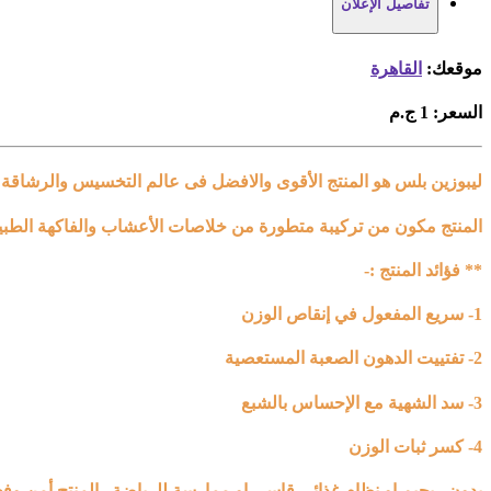
تفاصيل الإعلان
موقعك:
القاهرة
السعر:
1 ج.م
ليبوزين بلس هو المنتج الأقوى والافضل فى عالم التخسيس والرشاقة
المنتج مكون من تركيبة متطورة من خلاصات الأعشاب والفاكهة الطبيعي
** فؤائد المنتج :-
1- سريع المفعول في إنقاص الوزن
2- تفتييت الدهون الصعبة المستعصية
3- سد الشهية مع الإحساس بالشبع
4- كسر ثبات الوزن
بدون ريجيم او نظام غذائى قاسى او ممارسة للرياضة.. المنتج أمن وفع