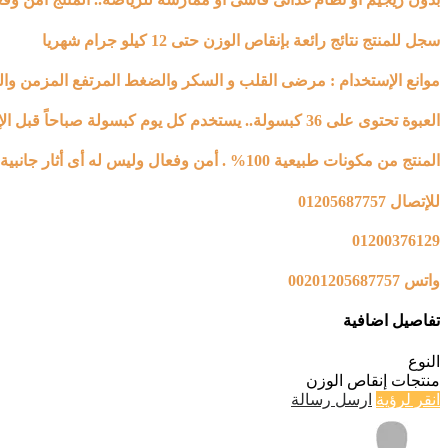
سجل للمنتج نتائج رائعة بإنقاص الوزن حتى 12 كيلو جرام شهريا
موانع الإستخدام : مرضى القلب و السكر والضغط المرتفع المزمن والك
العبوة تحتوى على 36 كبسولة.. يستخدم كل يوم كبسولة صباحاً قبل الإفطار ب 30 دقيقة
المنتج من مكونات طبيعية 100% . أمن وفعال وليس له أى أثار جانبية
للإتصال 01205687757
01200376129
واتس 00201205687757
تفاصيل اضافية
النوع
منتجات إنقاص الوزن
انقر لرؤية
ارسل رسالة