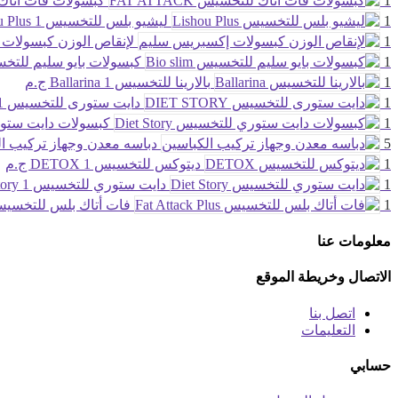
1
كبسولات فات اتاك للتخس
1
ليشيو بلس للتخسيس Lishou Plus
1 ج.م
1
لإنقاص الوزن كبسولات
1
كبسولات بايو سليم للتخسيس im
1
بالارينا للتخسيس Ballarina
1 ج.م
1
دايت ستورى للتخسيس DIET STORY
1 ج
1
كبسولات دايت ستوري للت
5
دباسه معدن وجهاز تركيب ا
1
ديتوكس للتخسيس DETOX
1 ج.م
1
دايت ستوري للتخسيس Diet Story
1 ج.م
1
فات أتاك بلس للتخسيس  Attack Plus
معلومات عنا
الاتصال وخريطة الموقع
اتصل بنا
التعليمات
حسابي