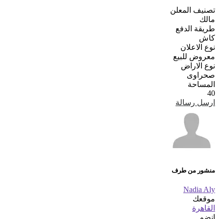
تصنيف المعلن
مالك
طريقة الدفع
كاش
نوع الاعلان
معروض للبيع
نوع الاراض
صحراوى
المساحة
40
ارسل رسالة
منشور من طرف
Nadia Aly
موقعك
القاهرة
انضم