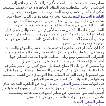
مقابر بمساحات مختلفة تناسب الأفراد والعائلات بالإضافة إلى
اختلاف درجات التشطيب بين المقابر الجاهزة وأخرى نصف تشطيب
يمكن استكمالها حسب رغبة المشتري. هذا التنوع يجعل
مقابر
القاهرة الجديدة للبيع
مناسبة لشرائح متعددة من الناس سواء من
يبحث عن حل سريع أو من يفضل تجهيز المقبرة بشكل خاص.
الجانب القانوني في هذه المنطقة له أهمية كبيرة حيث يحرص
المشترون على التأكد من سلامة الأوراق الرسمية والتراخيص قبل
إتمام عملية الشراء. هذا الأمر أصبح ضرورة أساسية لضمان الحقوق
وتجنب أي مشكلات مستقبلية لذلك يُنصح دائمًا بالتعامل مع جهات
موثوقة ومعروفة في السوق.
كما أن الأسعار في القاهرة الجديدة تختلف حسب الموقع والمساحة
ومستوى التشطيب لكنها بشكل عام تعكس قيمة المنطقة وتطورها
العمراني المستمر. ومع زيادة الطلب عليها أصبحت المقابر فيها
تُعتبر خيارًا مستقرًا من حيث القيمة على المدى الطويل.
ولا يقتصر الأمر على الاحتياج فقط بل أصبح كثير من الأسر تفكر في
شراء المقبرة بشكل مبكر كنوع من التخطيط المستقبلي مما يقلل
من الضغوط وقت الحاجة الفعلية. هذا التوجه زاد من أهمية المنطقة
وجعلها من الوجهات الأساسية في سوق المدافن.
في النهاية تمثل
مقابر القاهرة الجديدة
ومدافن القاهرة الجديدة خيارًا
يجمع بين التنظيم سهولة الوصول وتعدد الاختيارات وهو ما يجعلها من
أفضل المناطق للباحثين عن مقابر للبيع في بيئة هادئة ومخططة
بشكل جيد يضمن الراحة والوضوح في كل التفاصيل.
مقابر القاهرة الجديدة