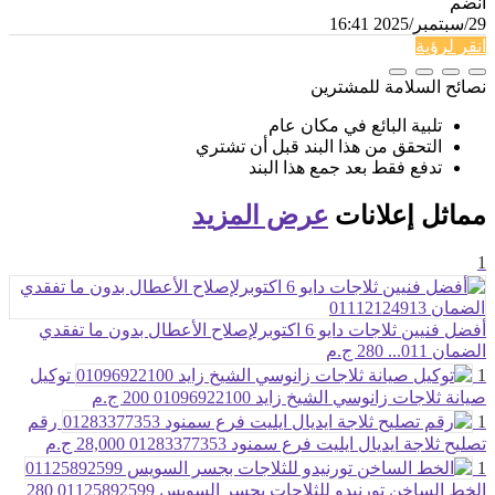
انضم
29/سبتمبر/2025 16:41
انقر لرؤية
نصائح السلامة للمشترين
تلبية البائع في مكان عام
التحقق من هذا البند قبل أن تشتري
تدفع فقط بعد جمع هذا البند
مماثل
إعلانات
عرض المزيد
1
أفضل فنيين ثلاجات دايو 6 اكتوبرلإصلاح الأعطال بدون ما تفقدي
الضمان 011...
280 ج.م
1
توكيل
صيانة ثلاجات زانوسي الشيخ زايد 01096922100
200 ج.م
1
رقم
تصليح ثلاجة ايديال ايليت فرع سمنود 01283377353
28,000 ج.م
1
الخط الساخن تورنيدو للثلاجات بجسر السويس 01125892599
280