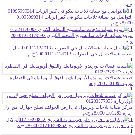
ج.م
1
التواصل مع صيانة ثلاجات بيكو في كفر الزيات 01095999314
28,000 ج.م
1
موقع صيانة ثلاجات سامسونج المحلة الكبري 01223179993
200
ج.م
1
اتصل
صيانة غسالات ال جي العمرانية 01112124913
200 ج.م
1
صيانة غسالات تورنيدو الأوتوماتيك والفوق أوتوماتيك في القنطرة
غرب 01092...
280 ج.م
1
مركز صيانة ثلاجات ويرلبول في ارض الجولف نصلح جهازك من أول
زيارة 01283...
28,000 ج.م
1
توكيل
ديب فريزر دايو في مدينة الشروق 01210999852
28,000 ج.م
1