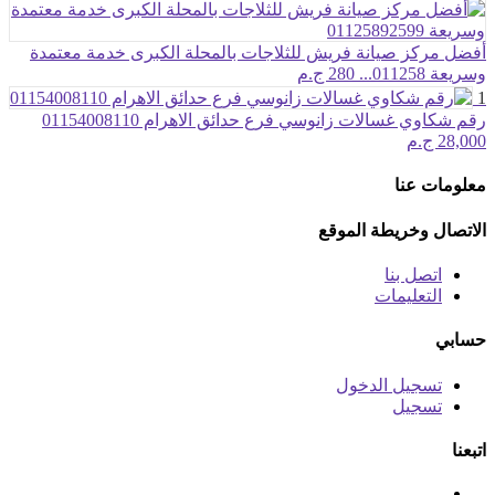
أفضل مركز صيانة فريش للثلاجات بالمحلة الكبرى خدمة معتمدة
وسريعة 011258...
280 ج.م
1
رقم شكاوي غسالات زانوسي فرع حدائق الاهرام 01154008110
28,000 ج.م
معلومات عنا
الاتصال وخريطة الموقع
اتصل بنا
التعليمات
حسابي
تسجيل الدخول
تسجيل
اتبعنا