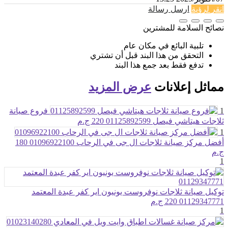
انقر لرؤية
ارسل رسالة
نصائح السلامة للمشترين
تلبية البائع في مكان عام
التحقق من هذا البند قبل أن تشتري
تدفع فقط بعد جمع هذا البند
مماثل
إعلانات
عرض المزيد
1
فروع صيانة
ثلاجات هيتاشي فيصل 01125892599
220 ج.م
1
أفضل مركز صيانة ثلاجات ال جى في الرحاب 01096922100
180
ج.م
1
توكيل صيانة ثلاجات نوفروست يونيون اير كفر عبدة المعتمد
01129347771
220 ج.م
1