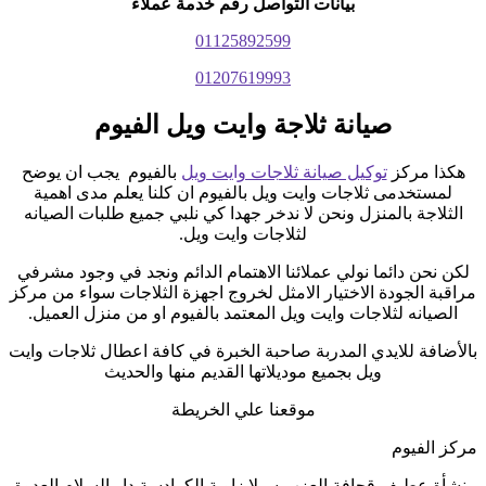
بيانات التواصل رقم خدمة عملاء
01125892599
01207619993
صيانة ثلاجة وايت ويل الفيوم
هكذا مركز
توكيل صيانة ثلاجات وايت ويل
بالفيوم يجب ان يوضح
لمستخدمى ثلاجات وايت ويل بالفيوم ان كلنا يعلم مدى اهمية
الثلاجة بالمنزل ونحن لا ندخر جهدا كي نلبي جميع طلبات الصيانه
لثلاجات وايت ويل.
لكن نحن دائما نولي عملائنا الاهتمام الدائم ونجد في وجود مشرفي
مراقبة الجودة الاختيار الامثل لخروج اجهزة الثلاجات سواء من مركز
الصيانه لثلاجات وايت ويل المعتمد بالفيوم او من منزل العميل.
بالأضافة للايدي المدربة صاحبة الخبرة في كافة اعطال ثلاجات وايت
ويل بجميع موديلاتها القديم منها والحديث
موقعنا علي الخريطة
مركز الفيوم
منشأة عطيف قحافة العزب سيلا زاوية الكرادسة دار السلام العدوة