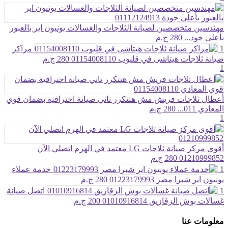
مهندسين متخصصين لصيانة الثلاجات والغسالات يونيون اير بالعبور
بأعلى جود...
280 ج.م
1
مراكز
صيانة ثلاجات هيتاشى في قليوب 01154008110
280 ج.م
1
أعطال ثلاجات فريش مش هتتكرر تاني صيانة احترافية بضمان قوي
المعادي 011...
280 ج.م
1
أقوى مركز صيانة ثلاجات LG معتمد في الهرم اتصلي الآن
01210999852
280 ج.م
1
خدمة عملاء
يونيون اير شبرا مصر 01223179993
280 ج.م
1
اتصل صيانة
غسالات بوش الزقازيق 01010916814
200 ج.م
معلومات عنا