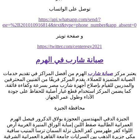
توصل على الواتساب
https://api.whatsapp.com/send/?
hone=%2B201010916814&text&type=phone_number&app_absent=0
و صفحة تويتر
https://twitter.com/centeregy2021
صيانة شارب في الهرم
يعتبر مركز
صيانة شارب
الهرم من أفضل المراكز في تقديم خدمات
الصيانة المتميزة للعملاء. يقدم المركز فريقًا من الفنيين المحترفين
والمدربين للقيام بإصلاح أجهزة شارب مصر بسرعة وكفاءة فائقة.
كما يضمن المركز استخدام قطع غيار أصلية للحفاظ على جودة
الأداء وطول عمر الجهاز.
محافظة الجيزة
الجيزة الدقي المهندسين العجوزة بولاق الدكرور فيصل الهرم
العمرانية الطالبية صفط اللبن إمبابة الوراق المنيرة الغربية أرض
اللواء كفر طهرمس كفر الجبل نزلة السمان ترسا المنيب ساقية
مكي جزيرة الذهب بين السرايات جامعة القاهرة العمرانية الشرقية