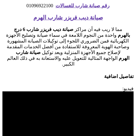
رقم صيانة شارب للغسالات
01096922100
صيانة ديب فريزر شارب الهرم
مما لا ريب فيه أن مراكز
صيانة ديب فريزر شارب 6 درج
بالهرم
واحدة من النجوم اللامعة في سماء صيانة وتصليح الأجهزة
الكهربائية فمن الضروري اللجوء إلى توكيلات الصيانة المشهورة
وصاحبة الهوية المعروفة للاستفادة من أفضل الخدمات المقدمة
لإصلاح جميع الأجهزة المنزلية ويعد توكيل
صيانة شارب
الهرم
الواجهة المثالية للتعويل عليه والاستعانة به في ذلك العالم
الكبير.
تفاصيل اضافية
فيديو: