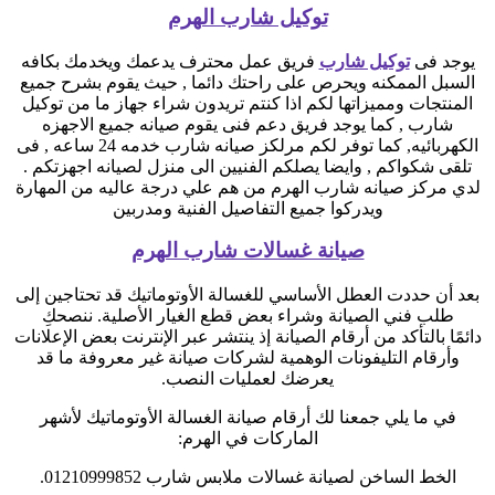
توكيل شارب الهرم
يوجد فى
توكيل شارب
فريق عمل محترف يدعمك ويخدمك بكافه
السبل الممكنه ويحرص على راحتك دائما , حيث يقوم بشرح جميع
المنتجات ومميزاتها لكم اذا كنتم تريدون شراء جهاز ما من توكيل
شارب , كما يوجد فريق دعم فنى يقوم صيانه جميع الاجهزه
الكهربائيه, كما توفر لكم مرلكز صيانه شارب خدمه 24 ساعه , فى
تلقى شكواكم , وايضا يصلكم الفنيين الى منزل لصيانه اجهزتكم .
لدي مركز صيانه شارب الهرم من هم علي درجة عاليه من المهارة
ويدركوا جميع التفاصيل الفنية ومدربين
صيانة غسالات شارب الهرم
بعد أن حددت العطل الأساسي للغسالة الأوتوماتيك قد تحتاجين إلى
طلب فني الصيانة وشراء بعض قطع الغيار الأصلية. ننصحكِ
دائمًا بالتأكد من أرقام الصيانة إذ ينتشر عبر الإنترنت بعض الإعلانات
وأرقام التليفونات الوهمية لشركات صيانة غير معروفة ما قد
يعرضك لعمليات النصب.
في ما يلي جمعنا لك أرقام صيانة الغسالة الأوتوماتيك لأشهر
الماركات في الهرم:
الخط الساخن لصيانة غسالات ملابس شارب 01210999852.