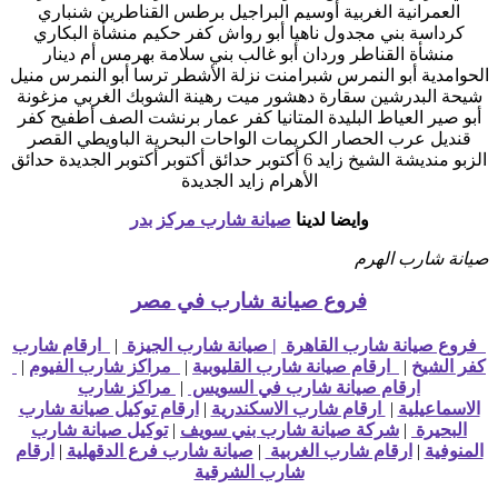
العمرانية الغربية أوسيم البراجيل برطس القناطرين شنباري
كرداسة بني مجدول ناهيا أبو رواش كفر حكيم منشأة البكاري
منشأة القناطر وردان أبو غالب بني سلامة بهرمس أم دينار
الحوامدية أبو النمرس شبرامنت نزلة الأشطر ترسا أبو النمرس منيل
شيحة البدرشين سقارة دهشور ميت رهينة الشوبك الغربي مزغونة
أبو صير العياط البليدة المتانيا كفر عمار برنشت الصف أطفيح كفر
قنديل عرب الحصار الكريمات الواحات البحرية الباويطي القصر
الزبو منديشة الشيخ زايد 6 أكتوبر حدائق أكتوبر أكتوبر الجديدة حدائق
الأهرام زايد الجديدة
وايضا لدينا
صيانة شارب مركز بدر
صيانة شارب الهرم
فروع صيانة شارب في مصر
فروع صيانة شارب القاهرة
| صيانة شارب الجيزة
|
ارقام شارب
كفر الشيخ
|
ارقام صيانة شارب القليوبية
|
مراكز شارب الفيوم
|
ارقام صيانة شارب في السويس
|
مراكز شارب
الاسماعيلية
|
ارقام شارب الاسكندرية
|
ارقام توكيل صيانة شارب
البحيرة
|
شركة صيانة شارب بني سويف
|
توكيل صيانة شارب
المنوفية
|
ارقام شارب الغربية
|
صيانة شارب فرع الدقهلية
|
ارقام
شارب الشرقية