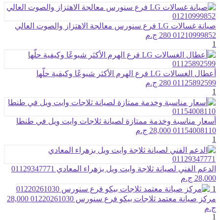
صيانة غسالات LG فرع سنورس معالجة الاهتزاز والصوت العالي
01210999852
280 ج.م
1
أعطال الغسالات LG فرع الهرم الأكثر شيوعًا وكيفية حلّها
01125892599
280 ج.م
1
أسعار مناسبة وخدمة ممتازة لصيانة ثلاجات وايت ويل في طنطا
01154008110
28,000 ج.م
1
الدعم الفني لصيانة ثلاجة وايت ويل بزهراء المعادي 01129347771
28,000 ج.م
1
مركز صيانة معتمد ثلاجات بيكو فرع سنورس 01220261030
28,000
ج.م
1