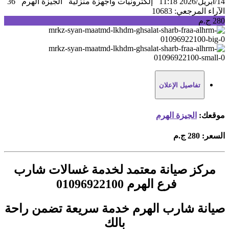
14/أبريل/2026 11:18
إلكترونيات واجهزة منزلية
الجيزة الهرم
36
الآراء
المرجعي: 10683
280 ج.م
تفاصيل الإعلان
موقعك:
الجيزة الهرم
السعر:
280 ج.م
مركز صيانة معتمد لخدمة غسالات شارب
فرع الهرم 01096922100
صيانة شارب الهرم خدمة سريعة تضمن راحة
بالك