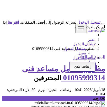
تسجيل الدخول
لسرعة الوصول إلى أفضل الصفقات.
انقر هنا
إذا
لم يكن لديك حساب.
مصر
وظائف
تسجيل الدخول
تسجيل الدخول
مطلوب للعمل مساعد فنى 01095999314
سجل
الرجوع إلى النتائج
تسجيل الدخول
سجل
مطلوب للعمل مساعد فنى
إضافة اعلان
01095999314
المحترفين
18/أبريل/2026 10:41
وظائف
الجيزة الهرم
30 الآراء
المرجعي:
10704
280 ج.م