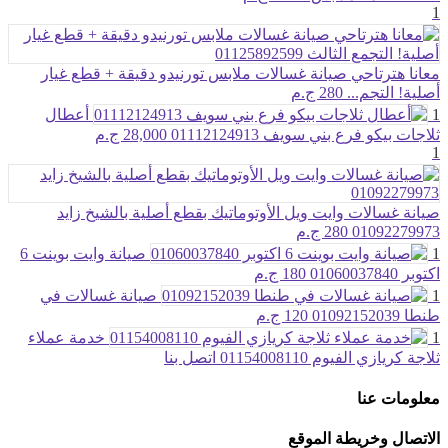
1
معانا هترتاحي صيانة غسالات ملابس تورنيدو دقيقة + قطع غيار
أصلية! التجم...
280 ج.م
1
أعطال
ثلاجات بيكو فرع بني سويف 01112124913
28,000 ج.م
1
صيانة غسالات وايت ويل الأوتوماتيك بقطع أصلية بالشيخ زايد
01092279973
280 ج.م
1
صيانة وايت بوينت 6
اكتوبر 01060037840
180 ج.م
1
صيانة غسالات في
طنطا 01092152039
120 ج.م
1
خدمة عملاء
ثلاجة كريازي الفيوم 01154008110
اتصل بنا
معلومات عنا
الاتصال وخريطة الموقع