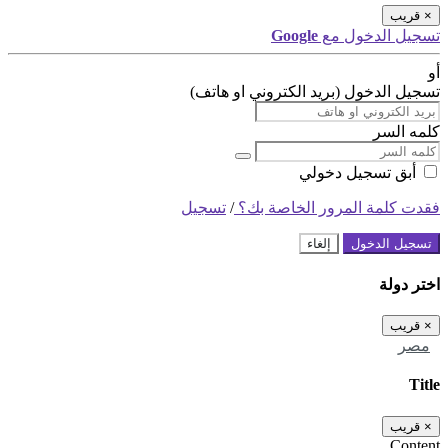
×
قريب
تسجيل الدخول مع
Google
أو
تسجيل الدخول (بريد الكتروني او هاتف)
كلمه السر
أبق تسجيل دخولي
فقدت كلمة المرور الخاصة بك؟
/
تسجيل
تسجيل الدخول
إلغاء
اختر دولة
×
قريب
مصر
Title
×
قريب
Content...