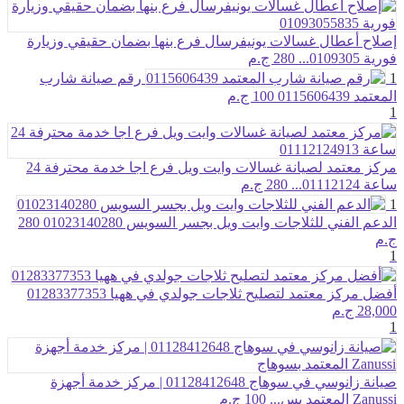
إصلاح أعطال غسالات يونيفرسال فرع بنها بضمان حقيقي وزيارة
فورية 0109305...
280 ج.م
1
رقم صيانة شارب
المعتمد 0115606439
100 ج.م
1
مركز معتمد لصيانة غسالات وايت ويل فرع اجا خدمة محترفة 24
ساعة 01112124...
280 ج.م
1
الدعم الفني للثلاجات وايت ويل بجسر السويس 01023140280
280
ج.م
1
أفضل مركز معتمد لتصليح ثلاجات جولدي في ههيا 01283377353
28,000 ج.م
1
صيانة زانوسي في سوهاج 01128412648 | مركز خدمة أجهزة
Zanussi المعتمد بس...
100 ج.م