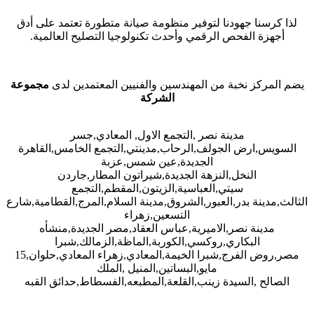
لذا كرسنا جهودنا لتوفير منظومة صيانة متطورة تعتمد على أدق
أجهزة الفحص الرقمي وأحدث تكنولوجيا التصليح العالمية.
يضم المركز نخبة من المهندسين والفنيين المعتمدين لدى
مجموعة
الشركة
مدينة نصر ,التجمع الاول, المعادي,جسر
السويس,ارض الجولف,الرحاب,مدينتي,التجمع الخامس,القاهرة
الجديدة,عين شمس,عزبة
النخل,النزهة الجديدة,شيراتون المطار,جاردن
سيتي,العباسية,الزيتون,المقطم,التجمع
الثالث,مدينة بدر,العبور,الشروق,مدينة السلام,المرج,القطامية,شارع
التسعين,زهراء
مدينة نصر,الاميرية,عباس العقاد,مصر الجديدة,منشأه
البكاري,روكسي,الكوربة,الماظة,الزمالك,شبرا
مصر,روض الفرج,شبرا الخيمة,المعادي,زهراء المعادي,حلوان,15
مايو,البساتين,المنيل ,الملك
الصالح ,السيدة زينب,القلعة,المطبعه,الفسطاط,حدائق القبه