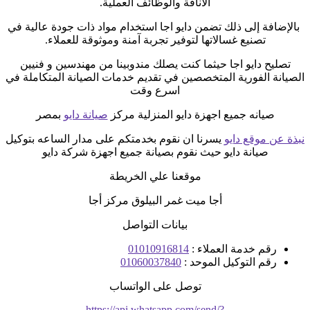
الأناقة والوظائف العملية.
بالإضافة إلى ذلك تضمن دايو اجا استخدام مواد ذات جودة عالية في
تصنيع غسالاتها لتوفير تجربة آمنة وموثوقة للعملاء.
تصليح دايو اجا حيثما كنت يصلك مندوبينا من مهندسين و فنيين
الصيانة الفورية المتخصصين في تقديم خدمات الصيانة المتكاملة في
اسرع وقت
صيانه جميع اجهزة دايو المنزلية مركز
صيانة دايو
بمصر
نبذة عن موقع دايو
يسرنا ان نقوم بخدمتكم على مدار الساعه بتوكيل
صيانة دايو حيث نقوم بصيانة جميع اجهزة شركة دايو
موقعنا علي الخريطة
أجا ميت غمر البيلوق مركز أجا
بيانات التواصل
رقم خدمة العملاء :
01010916814
رقم التوكيل الموحد :
01060037840
توصل على الواتساب
https://api.whatsapp.com/send/?