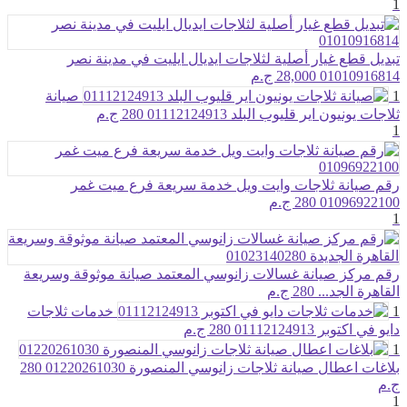
1
تبديل قطع غيار أصلية لثلاجات ايديال ايليت في مدينة نصر
01010916814
28,000 ج.م
1
صيانة
ثلاجات يونيون اير قليوب البلد 01112124913
280 ج.م
1
رقم صيانة ثلاجات وايت ويل خدمة سريعة فرع ميت غمر
01096922100
280 ج.م
1
رقم مركز صيانة غسالات زانوسي المعتمد صيانة موثوقة وسريعة
القاهرة الجد...
280 ج.م
1
خدمات ثلاجات
دايو في اكتوبر 01112124913
280 ج.م
1
بلاغات اعطال صيانة ثلاجات زانوسي المنصورة 01220261030
280
ج.م
1