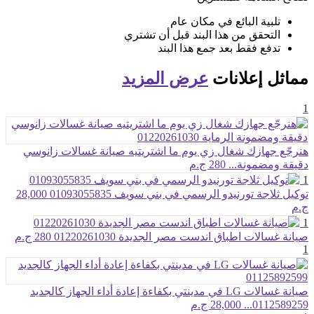
تلبية البائع في مكان عام
التحقق من هذا البند قبل أن تشتري
تدفع فقط بعد جمع هذا البند
مماثل
إعلانات
عرض المزيد
1
هنرجّع جهازك شغال زي يوم ما اشتريتيه صيانة غسالات زانوسي
دقيقة ومضمونة...
280 ج.م
1
توكيل ثلاجة تورنيدو الرسمي في بني سويف 01093055835
28,000
ج.م
1
صيانة غسالات اطباق اندست مصر الجديدة 01220261030
280 ج.م
1
صيانة غسالات LG في مدينتي بكفاءة إعادة أداء الجهاز كالجديد
0112589259...
28,000 ج.م