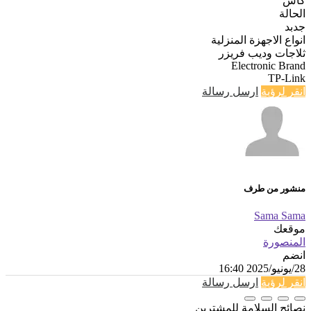
كاش
الحالة
جدبد
انواع الاجهزة المنزلية
ثلاجات وديب فريزر
Electronic Brand
TP-Link
انقر لرؤية
ارسل رسالة
منشور من طرف
Sama Sama
موقعك
المنصورة
انضم
28/يونيو/2025 16:40
انقر لرؤية
ارسل رسالة
نصائح السلامة للمشترين