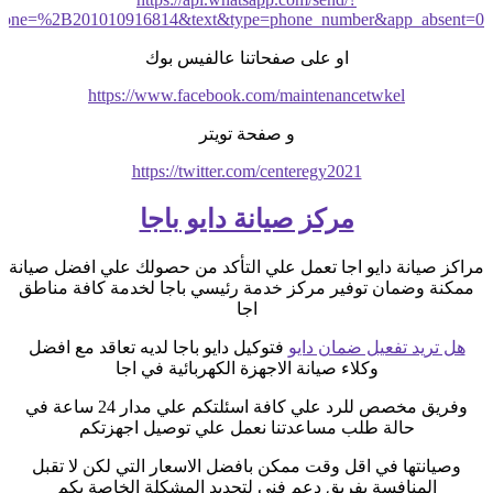
hone=%2B201010916814&text&type=phone_number&app_absent=0
او على صفحاتنا عالفيس بوك
https://www.facebook.com/maintenancetwkel
و صفحة تويتر
https://twitter.com/centeregy2021
مركز صيانة دايو باجا
مراكز صيانة دايو اجا تعمل علي التأكد من حصولك علي افضل صيانة
ممكنة وضمان توفير مركز خدمة رئيسي باجا لخدمة كافة مناطق
اجا
هل تريد تفعيل ضمان دايو
فتوكيل دايو باجا لديه تعاقد مع افضل
وكلاء صيانة الاجهزة الكهربائية في اجا
وفريق مخصص للرد علي كافة اسئلتكم علي مدار 24 ساعة في
حالة طلب مساعدتنا نعمل علي توصيل اجهزتكم
وصيانتها في اقل وقت ممكن بافضل الاسعار التي لكن لا تقبل
المنافسة بفريق دعم فني لتحديد المشكلة الخاصة بكم