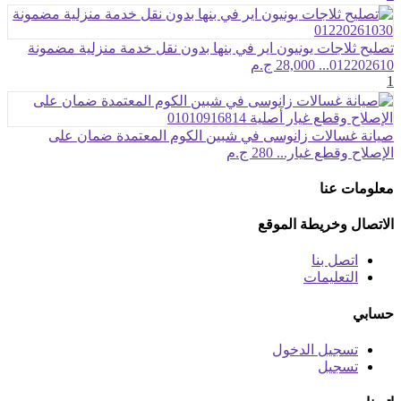
تصليح ثلاجات يونيون اير في بنها بدون نقل خدمة منزلية مضمونة
012202610...
28,000 ج.م
1
صيانة غسالات زانوسى في شبين الكوم المعتمدة ضمان على
الإصلاح وقطع غيار...
280 ج.م
معلومات عنا
الاتصال وخريطة الموقع
اتصل بنا
التعليمات
حسابي
تسجيل الدخول
تسجيل