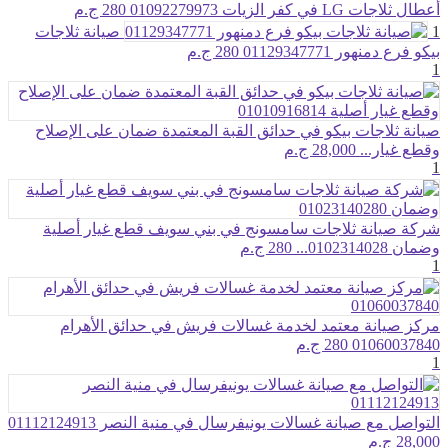
أعطال ثلاجات LG في كفر الزيات 01092279973
280 ج.م
1
صيانة ثلاجات
بيكو فرع دمنهور 01129347771
280 ج.م
1
صيانة ثلاجات بيكو في حدائق القبة المعتمدة ضمان على الإصلاح
وقطع غيار...
28,000 ج.م
1
شركة صيانة ثلاجات سامسونج في بني سويف قطع غيار أصلية
وضمان 0102314028...
280 ج.م
1
مركز صيانة معتمد لخدمة غسالات فريش في حدائق الأهرام
01060037840
280 ج.م
1
التواصل مع صيانة غسالات يونيفرسال في منية النصر 01112124913
28,000 ج.م