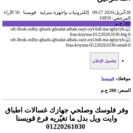
28/أبريل/2026 09:27
إلكترونيات واجهزة منزلية
قويسنا
50 الآراء
المرجعي: 10859
280 ج.م
تفاصيل الإعلان
موقعك:
قويسنا
السعر:
280 ج.م
وفر فلوسك وصلحي جهازك غسالات اطباق
وايت ويل بدل ما تغيّريه فرع قويسنا
01220261030