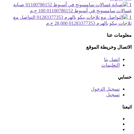
1
صيانة
غسالات سامسونج في أسيوط 01100786152
100 ج.م
1
التواصل مع
ثلاجات بيكو بالهرم 01283377353
28,000 ج.م
معلومات عنا
الاتصال وخريطة الموقع
اتصل بنا
التعليمات
حسابي
تسجيل الدخول
تسجيل
اتبعنا