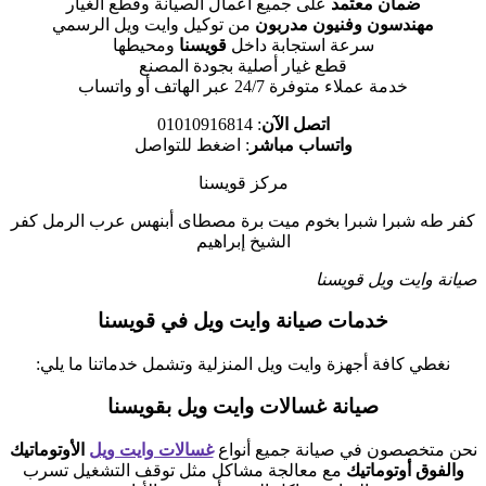
ضمان معتمد
على جميع أعمال الصيانة وقطع الغيار
مهندسون وفنيون مدربون
من توكيل وايت ويل الرسمي
سرعة استجابة داخل
قويسنا
ومحيطها
قطع غيار أصلية بجودة المصنع
خدمة عملاء متوفرة 24/7 عبر الهاتف أو واتساب
اتصل الآن
: 01010916814
واتساب مباشر
: اضغط للتواصل
مركز قويسنا
كفر طه شبرا شبرا بخوم ميت برة مصطاى أبنهس عرب الرمل كفر
الشيخ إبراهيم
صيانة وايت ويل قويسنا
خدمات صيانة وايت ويل في قويسنا
نغطي كافة أجهزة وايت ويل المنزلية وتشمل خدماتنا ما يلي:
صيانة غسالات وايت ويل بقويسنا
نحن متخصصون في صيانة جميع أنواع
غسالات وايت ويل
الأوتوماتيك
والفوق أوتوماتيك
مع معالجة مشاكل مثل توقف التشغيل تسرب