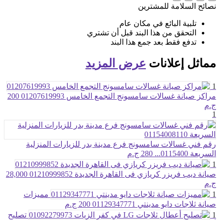
نصائح السلامة للمشترين
تلبية البائع في مكان عام
التحقق من هذا البند قبل أن تشتري
تدفع فقط بعد جمع هذا البند
مماثل
إعلانات
عرض المزيد
1
مراكز صيانة غسالات سامسونج التجمع الخامس 01207619993
200
ج.م
1
رقم فني غسالات سامسونج فرع مدينة بدر للزيارات المنزلية
السريعة 0115400...
280 ج.م
1
صيانة ديب فريزر كريازي فى القاهرة الجديدة 01210999852
28,000
ج.م
1
مميزات
صيانة ثلاجات دايو مدينتي 01129347771
200 ج.م
1
تصليح