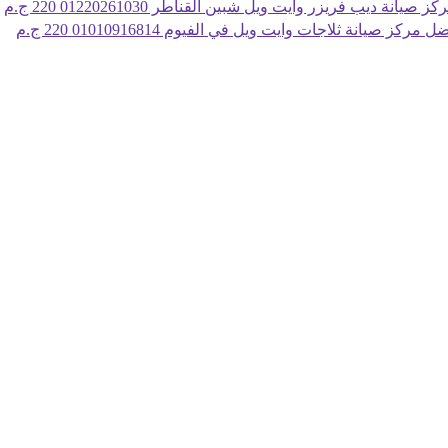
كز صيانة ديب فريزر وايت ويل شبين القناطر 01220261030
220 ج.م
ل مركز صيانة ثلاجات وايت ويل في الفيوم 01010916814
220 ج.م