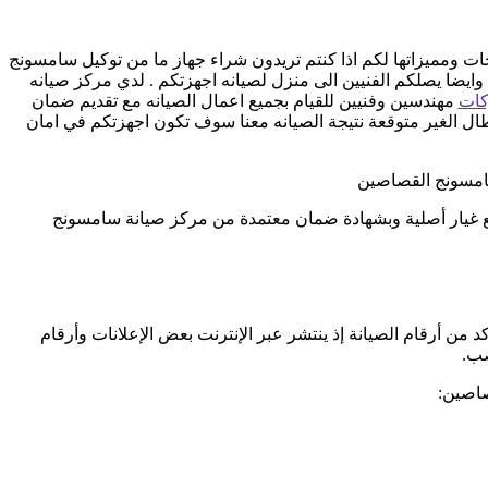
 ومميزاتها لكم اذا كنتم تريدون شراء جهاز ما من توكيل سامسونج
ائيه, كما توفر لكم مرلكز صيانه سامسونج خدمه 24 ساعه , فى تلقى شكواكم , وايضا يصلكم الفنيين الى منزل لصيانه اجهزتكم . لدي مركز صيانه
كات
مهندسين وفنيين للقيام بجميع اعمال الصيانه مع تقديم ضمان
ل الغير متوقعة نتيجة الصيانه معنا سوف تكون اجهزتكم في امان
مسونج القصاصين
غيار أصلية وبشهادة ضمان معتمدة من مركز صيانة سامسونج
 من أرقام الصيانة إذ ينتشر عبر الإنترنت بعض الإعلانات وأرقام
صب.
صاصين: