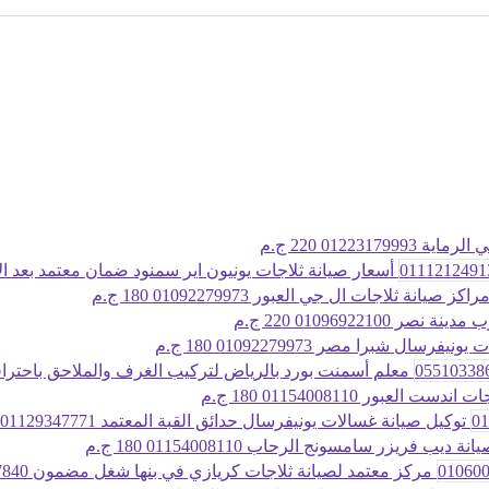
ة 01223179993
220 ج.م
أسعار صيانة ثلاجات يونيون اير سمنود ضمان معتمد بعد الإصلاح 21249
كز صيانة ثلاجات ال جي العبور 01092279973
180 ج.م
ة نصر 01096922100
220 ج.م
ونيفرسال شبرا مصر 01092279973
180 ج.م
معلم أسمنت بورد بالرياض لتركيب الغرف والملاحق باحترافية 1033861
ندست العبور 01154008110
180 ج.م
توكيل صيانة غسالات يونيفرسال حدائق القبة المعتمد 01129347771
نة ديب فريزر سامسونج الرحاب 01154008110
180 ج.م
مركز معتمد لصيانة ثلاجات كريازي في بنها شغل مضمون 01060037840