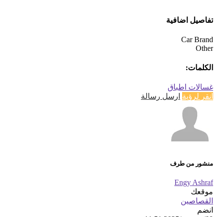
تفاصيل اضافية
Car Brand
Other
الكلمات:
غسالات اطباق
انقر لرؤية
ارسل رسالة
منشور من طرف
Engy Ashraf
موقعك
القصاصين
انضم