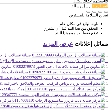
09/سبتمبر/2025 11:51
انقر لرؤية
ارسل رسالة
نصائح السلامة للمشترين
تلبية البائع في مكان عام
التحقق من هذا البند قبل أن تشتري
تدفع فقط بعد جمع هذا البند
مماثل
إعلانات
عرض المزيد
1
صيانة غسالات ال جي الرماي
1
1
عناوين مرا
1
صيانة ثلاجات شارب مدين
1
تصليح غسالات ي
1
1
مركز صيانة ثلاجات ا
1
1
مركز صيا
1