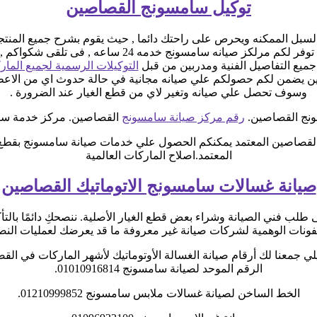
توكيل سامسونج القصاصين
ل الممكنه ويحرص على راحتك دائما , حيث يقوم بشرح جميع المنتجات
, كما يوجد فريق دعم فنى يقوم صيانه جميع الاجهزه الكهرب
ميع التفاصيل الفنية ومدربين من قبل
التوكيلات الرسمية لجميع المار
ين يضمن لكم حصولكم علي صيانه مجانية في حالة حدوث اي من الاعطا
وسوف تحصل علي صيانه وتغير لاي من قطع الغيار عند الضرورة .
نج القصاصين.
رقم مركز صيانة سامسونج
القصاصين. مركز خدمة سا
لقصاصين المعتمد يمكنكم الحصول علي خدمات صيانة سامسونج بقطع 
المعتمد.اصلاح الماركات العالمية
صيانة غسالات سامسونج الاتوماتيك القصاصين
طلب فني الصيانة وشراء بعض قطع الغيار الأصلية. ننصحكِ دائمًا بالتأكد
يفونات الوهمية لشركات صيانة غير معروفة ما قد يعرضك لعمليات الن
لي جمعنا لك أرقام صيانة الغسالة الأوتوماتيك لأشهر الماركات في الق
الرقم الموحد لصيانة سامسونج 01010916814.
الخط الساخن لصيانة غسالات ملابس سامسونج 01210999852.