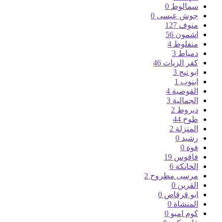
سمالوط
0
جوش عيسى
0
منوف
127
اشمون
56
منفلوط
4
دمياط
3
كفر الزيات
46
ابو تيج
3
ابنوب
1
القوصية
4
الجمالية
3
ديروط
2
طوخ
44
المنزلة
2
رشيد
0
فوة
0
فاقوس
19
الخانكة
6
مرسى مطروح
2
القرين
0
ابو قرقاص
0
المنشاة
0
كوم امبو
0