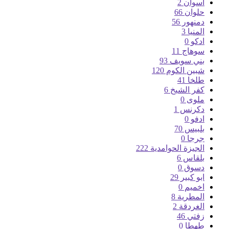
اسوان
2
حلوان
66
دمنهور
56
المنيا
3
ادكو
0
سوهاج
11
بني سويف
93
شبين الكوم
120
طلخا
41
كفر الشيخ
6
ملوى
0
دكرنس
1
ادفو
0
بلبيس
70
جرجا
0
الجيزة الحوامدية
222
بلقاس
6
دسوق
0
ابو كبير
29
اخميم
0
المطرية
8
الغردقة
2
زفتي
46
طهطا
0