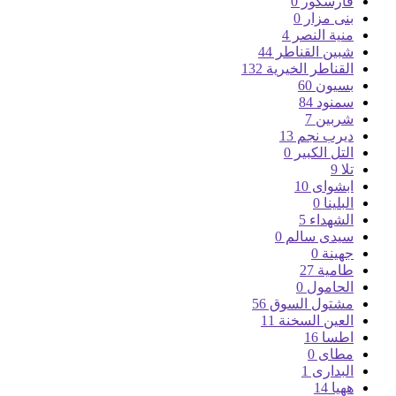
فارسكور
0
بنى مزار
0
منية النصر
4
شبين القناطر
44
القناطر الخيرية
132
بسيون
60
سمنود
84
شربين
7
ديرب نجم
13
التل الكبير
0
تلا
9
ابشواى
10
البلينا
0
الشهداء
5
سيدى سالم
0
جهينة
0
طامية
27
الحامول
0
مشتول السوق
56
العين السخنة
11
اطسا
16
مطاى
0
البدارى
1
ههيا
14