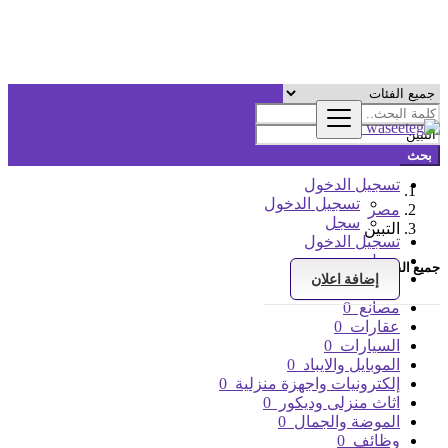
بحث
تسجيل الدخول
تسجيل الدخول
مصر
سجل
التبين
تسجيل الدخول
سجل
جميع الفئات
إضافة اعلان
مصانع
0
عقارات
0
السيارات
0
الموبايل والايباد
0
إلكترونيات واجهزة منزلية
0
اثاث منزلى وديكور
0
الموضة والجمال
0
وظائف
0