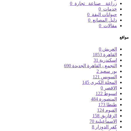
زراعة _ صناعة _تجارة
0
خدمات
0
حيوانات اليفة
0
دليل المصانع
0
مقالات
0
مواقع
العريش
0
القاهرة
1853
اسكندرية
31
التجمع - القاهرة الجديدة
690
بور سعيد
2
السويس
121
المحلة الكبرى
145
الاقصر
0
اسيوط
122
المنصورة
484
طنطا
173
الفيوم
124
الزقازيق
158
الاسماعيلية
70
كفر الدوزار
8