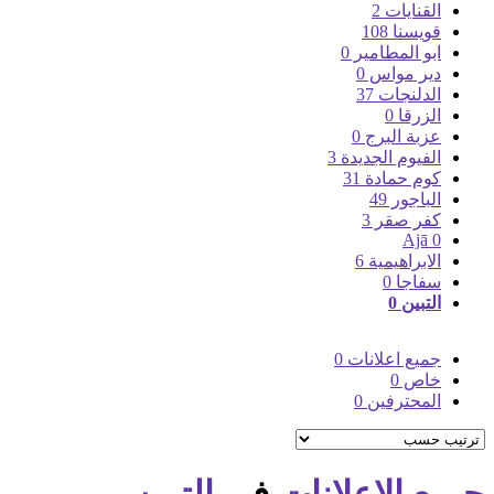
القنايات
2
قويسنا
108
ابو المطامير
0
دير مواس
0
الدلنجات
37
الزرقا
0
عزبة البرج
0
الفيوم الجديدة
3
كوم حمادة
31
الباجور
49
كفر صقر
3
Ajā
0
الابراهيمية
6
سفاجا
0
التبين
0
جميع اعلانات
0
خاص
0
المحترفين
0