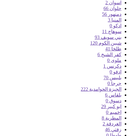
اسوان
2
حلوان
66
دمنهور
56
المنيا
3
ادكو
0
سوهاج
11
بني سويف
93
شبين الكوم
120
طلخا
41
كفر الشيخ
6
ملوى
0
دكرنس
1
ادفو
0
بلبيس
70
جرجا
0
الجيزة الحوامدية
222
بلقاس
6
دسوق
0
ابو كبير
29
اخميم
0
المطرية
8
الغردقة
2
زفتي
46
طهطا
0