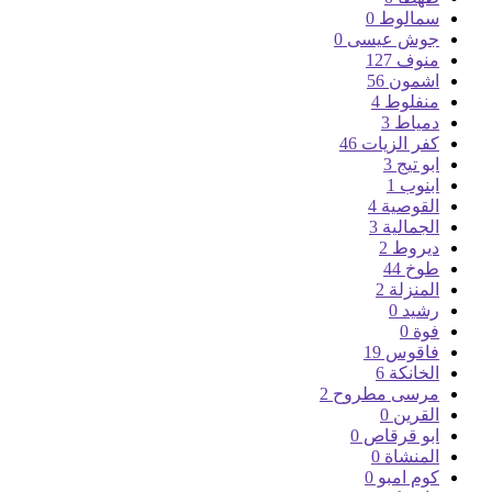
سمالوط
0
جوش عيسى
0
منوف
127
اشمون
56
منفلوط
4
دمياط
3
كفر الزيات
46
ابو تيج
3
ابنوب
1
القوصية
4
الجمالية
3
ديروط
2
طوخ
44
المنزلة
2
رشيد
0
فوة
0
فاقوس
19
الخانكة
6
مرسى مطروح
2
القرين
0
ابو قرقاص
0
المنشاة
0
كوم امبو
0