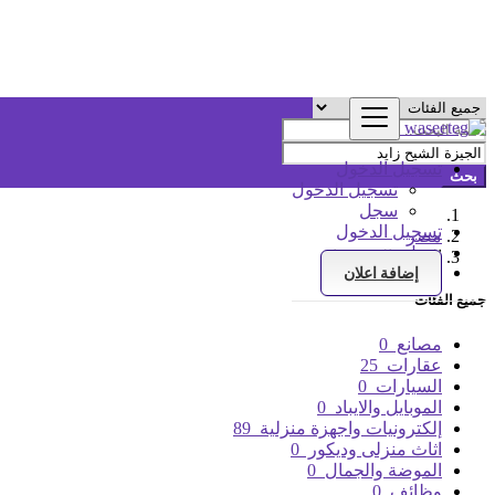
تسجيل الدخول
بحث
تسجيل الدخول
سجل
تسجيل الدخول
مصر
سجل
الجيزة الشيح زايد
إضافة اعلان
جميع الفئات
مصانع
0
عقارات
25
السيارات
0
الموبايل والايباد
0
إلكترونيات واجهزة منزلية
89
اثاث منزلى وديكور
0
الموضة والجمال
0
وظائف
0