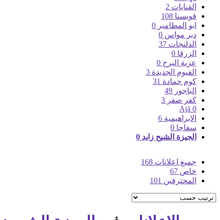
القنايات
2
قويسنا
108
ابو المطامير
0
دير مواس
0
الدلنجات
37
الزرقا
0
عزبة البرج
0
الفيوم الجديدة
3
كوم حمادة
31
الباجور
49
كفر صقر
3
Ajā
0
الابراهيمية
6
سفاجا
0
الجيزة الشيح زايد
0
جميع اعلانات
168
خاص
67
المحترفين
101