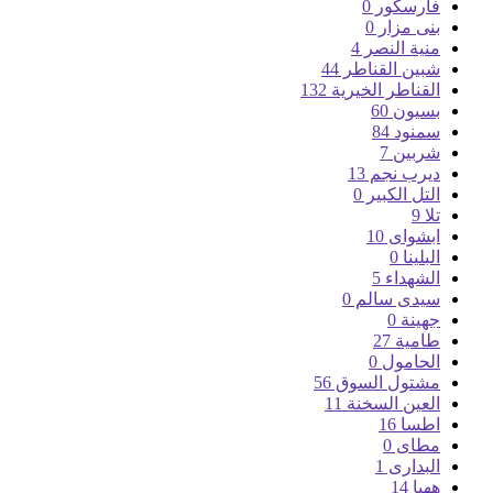
فارسكور
0
بنى مزار
0
منية النصر
4
شبين القناطر
44
القناطر الخيرية
132
بسيون
60
سمنود
84
شربين
7
ديرب نجم
13
التل الكبير
0
تلا
9
ابشواى
10
البلينا
0
الشهداء
5
سيدى سالم
0
جهينة
0
طامية
27
الحامول
0
مشتول السوق
56
العين السخنة
11
اطسا
16
مطاى
0
البدارى
1
ههيا
14