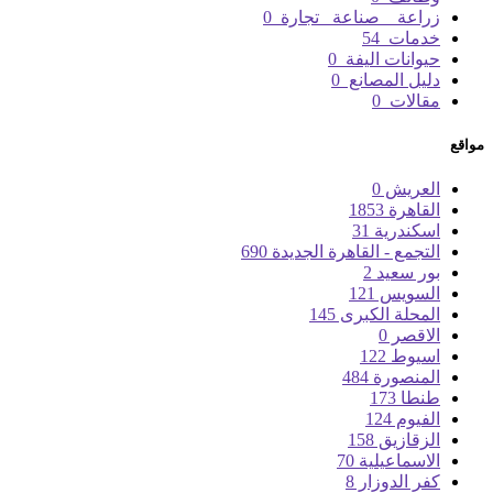
زراعة _ صناعة _تجارة
0
خدمات
54
حيوانات اليفة
0
دليل المصانع
0
مقالات
0
مواقع
العريش
0
القاهرة
1853
اسكندرية
31
التجمع - القاهرة الجديدة
690
بور سعيد
2
السويس
121
المحلة الكبرى
145
الاقصر
0
اسيوط
122
المنصورة
484
طنطا
173
الفيوم
124
الزقازيق
158
الاسماعيلية
70
كفر الدوزار
8